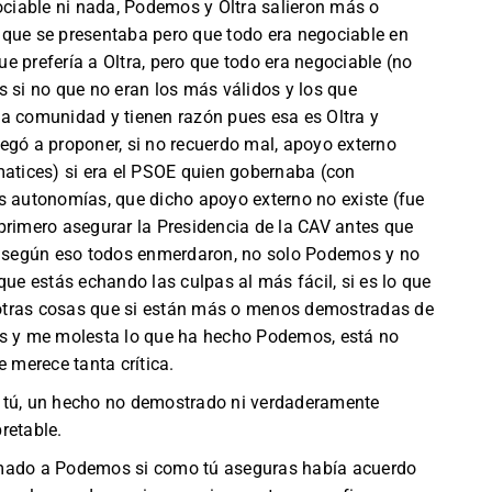
gociable ni nada, Podemos y Oltra salieron más o
 que se presentaba pero que todo era negociable en
e prefería a Oltra, pero que todo era negociable (no
s si no que no eran los más válidos y los que
a comunidad y tienen razón pues esa es Oltra y
egó a proponer, si no recuerdo mal, apoyo externo
matices) si era el PSOE quien gobernaba (con
s autonomías, que dicho apoyo externo no existe (fue
primero asegurar la Presidencia de la CAV antes que
ue según eso todos enmerdaron, no solo Podemos y no
que estás echando las culpas al más fácil, si es lo que
e otras cosas que si están más o menos demostradas de
es y me molesta lo que ha hecho Podemos, está no
merece tanta crítica.
 tú, un hecho no demostrado ni verdaderamente
retable.
amado a Podemos si como tú aseguras había acuerdo