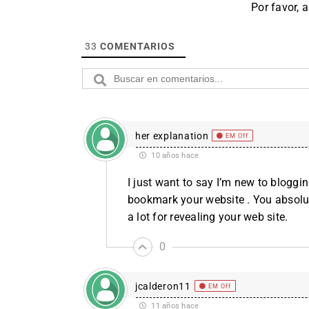
Por favor, 
33
COMENTARIOS
her explanation
EM Off
10 años hace
I just want to say I’m new to bloggin
bookmark your website . You absolu
a lot for revealing your web site.
0
jcalderon11
EM Off
11 años hace