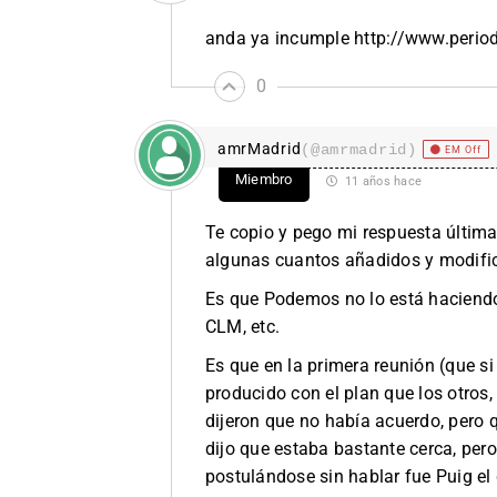
anda ya incumple
http://www.period
0
amrMadrid
(@amrmadrid)
EM Off
Miembro
11 años hace
Te copio y pego mi respuesta última
algunas cuantos añadidos y modifi
Es que Podemos no lo está haciendo 
CLM, etc.
Es que en la primera reunión (que s
producido con el plan que los otros,
dijeron que no había acuerdo, pero 
dijo que estaba bastante cerca, pero
postulándose sin hablar fue Puig el