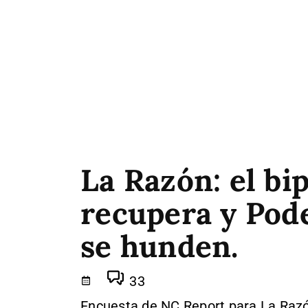
La Razón: el bi
recupera y Pod
se hunden.
33
Encuesta de NC Report para La Raz