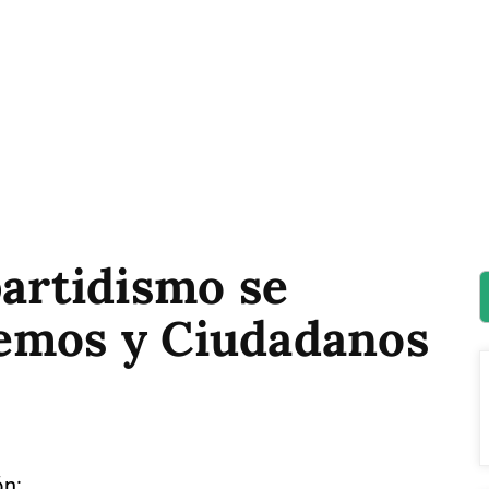
partidismo se
emos y Ciudadanos
ón: