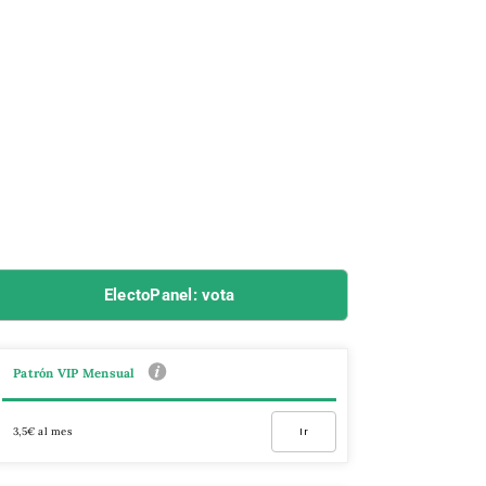
ElectoPanel: vota
Patrón VIP Mensual
3,5€ al mes
Ir