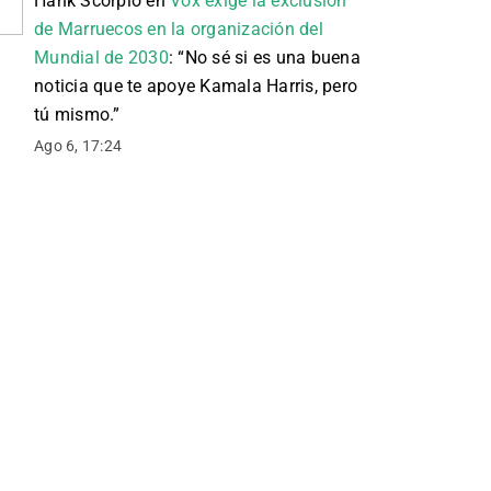
Hank Scorpio
en
Vox exige la exclusión
de Marruecos en la organización del
Mundial de 2030
: “
No sé si es una buena
noticia que te apoye Kamala Harris, pero
tú mismo.
”
Ago 6, 17:24