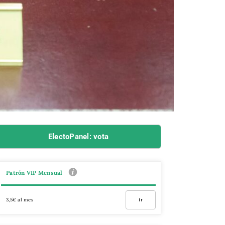
ElectoPanel: vota
Patrón VIP Mensual
3,5€ al mes
Ir