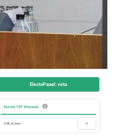
ElectoPanel: vota
Patrón VIP Mensual
3,5€ al mes
Ir