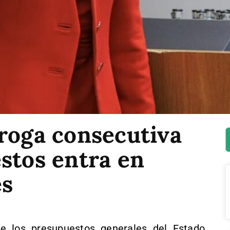
rroga consecutiva
stos entra en
es
de los presupuestos generales del Estado