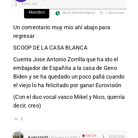
#2921100
Miembro
Gurú demoscópico
2 años hace
Un comentario muy mio ahí abajo para
regresar
SCOOP DE LA CASA BLANCA
Cuenta Jose Antonio Zorrilla que ha ido el
embajador de Españita a la casa de Geno
Biden y se ha quedado un poco pallá cuando
el viejo lo ha felicitado por ganar Eurovisión
(Con el duo vocal vasco Mikel y Nico, querría
decir, creo)
0
EM Off
#2921084
Auerstedt
(@auerstedt)