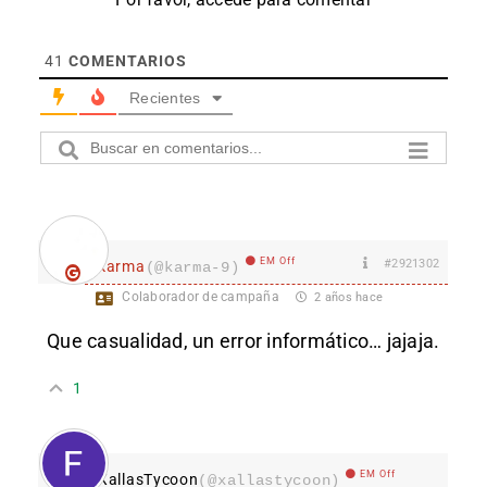
41
COMENTARIOS
Recientes
EM Off
#2921302
karma
(@karma-9)
Colaborador de campaña
2 años hace
Que casualidad, un error informático… jajaja.
1
EM Off
XallasTycoon
(@xallastycoon)