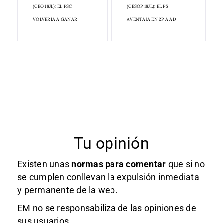
(CEO 18JL): EL PSC
(CESOP 18JL): EL PS
VOLVERÍA A GANAR
AVENTAJA EN 2P A AD
Tu opinión
Existen unas
normas
para comentar
que si no
se cumplen conllevan la expulsión inmediata
y permanente de la web.
EM no se responsabiliza de las opiniones de
sus usuarios.