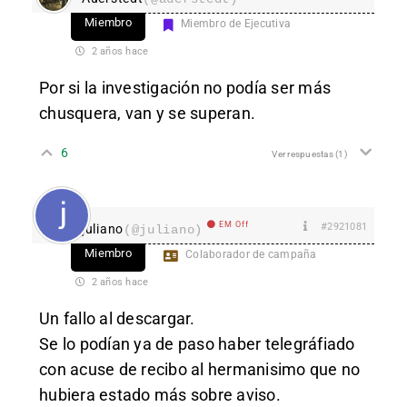
Miembro
Miembro de Ejecutiva
2 años hace
Por si la investigación no podía ser más
chusquera, van y se superan.
6
Ver respuestas
(1)
EM Off
#2921081
juliano
(@juliano)
Miembro
Colaborador de campaña
2 años hace
Un fallo al descargar.
Se lo podían ya de paso haber telegráfiado
con acuse de recibo al hermanisimo que no
hubiera estado más sobre aviso.