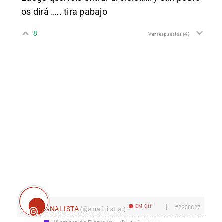
os dirá ….. tira pabajo
8
Ver respuestas
(4)
EM Off
#2238627
ANALISTA
(@analista)