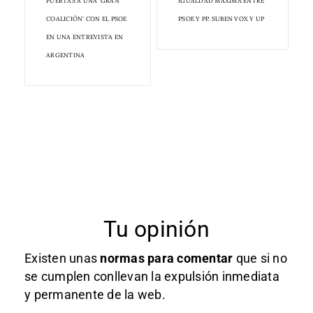
PUERTAS A UNA 'GRAN
IGUALDAD MÁXIMA ENTRE
COALICIÓN' CON EL PSOE
PSOE Y PP. SUBEN VOX Y UP
EN UNA ENTREVISTA EN
ARGENTINA
Tu opinión
Existen unas
normas
para comentar
que si no
se cumplen conllevan la expulsión inmediata
y permanente de la web.