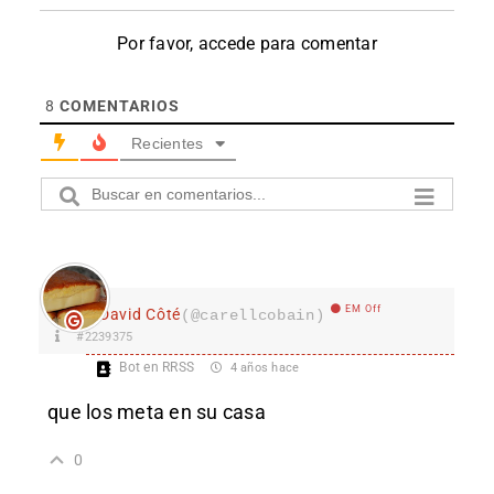
Por favor, accede para comentar
8
COMENTARIOS
Recientes
EM Off
David Côté
(@carellcobain)
#2239375
Bot en RRSS
4 años hace
que los meta en su casa
0