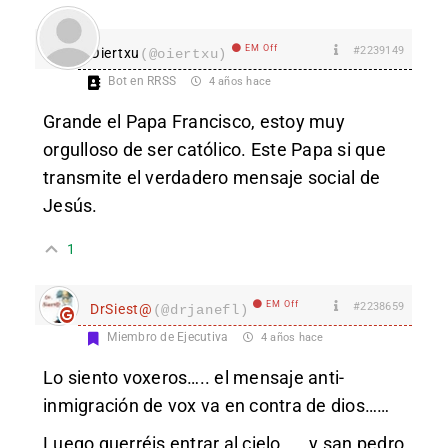
EM Off
#2239149
Oiertxu
(@oiertxu)
Bot en RRSS
4 años hace
Grande el Papa Francisco, estoy muy
orgulloso de ser católico. Este Papa si que
transmite el verdadero mensaje social de
Jesús.
1
EM Off
#2238659
DrSiest@
(@drjanefl)
Miembro de Ejecutiva
4 años hace
Lo siento voxeros….. el mensaje anti-
inmigración de vox va en contra de dios……
Luego querréis entrar al cielo…… y san pedro