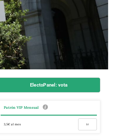
ElectoPanel: vota
Patrón VIP Mensual
3,5€ al mes
Ir