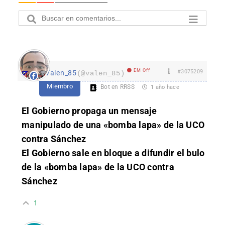
EM Off
#3075209
Valen_85
(@valen_85)
Miembro
Bot en RRSS
1 año hace
El Gobierno propaga un mensaje
manipulado de una «bomba lapa» de la UCO
contra Sánchez
El Gobierno sale en bloque a difundir el bulo
de la «bomba lapa» de la UCO contra
Sánchez
1