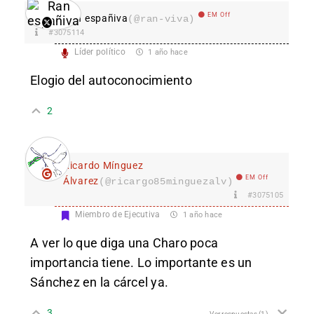
EM Off
Ran españiva
(@ran-viva)
#3075114
Líder político
1 año hace
Elogio del autoconocimiento
2
Ricardo Mínguez
EM Off
Álvarez
(@ricargo85minguezalv)
#3075105
Miembro de Ejecutiva
1 año hace
A ver lo que diga una Charo poca
importancia tiene. Lo importante es un
Sánchez en la cárcel ya.
3
Ver respuestas
(1)