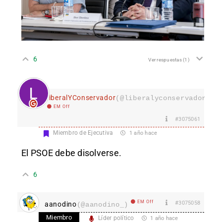
6
Ver respuestas
(1)
LiberalYConservador
(@liberalyconservador133
EM Off
#3075061
Miembro de Ejecutiva
1 año hace
El PSOE debe disolverse.
6
EM Off
#3075058
aanodino
(@aanodino_)
Miembro
Líder político
1 año hace