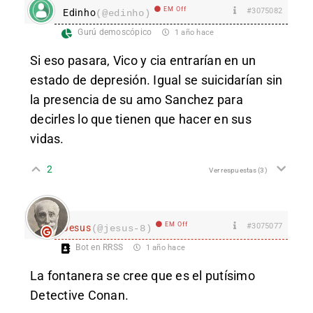
EM Off
#3075082
Edinho
(@edinho)
Gurú demoscópico
1 año hace
Si eso pasara, Vico y cia entrarían en un
estado de depresión. Igual se suicidarían sin
la presencia de su amo Sanchez para
decirles lo que tienen que hacer en sus
vidas.
2
Ver respuestas
(3)
EM Off
#3075077
Jesus
(@jesus-8)
Bot en RRSS
1 año hace
La fontanera se cree que es el putísimo
Detective Conan.