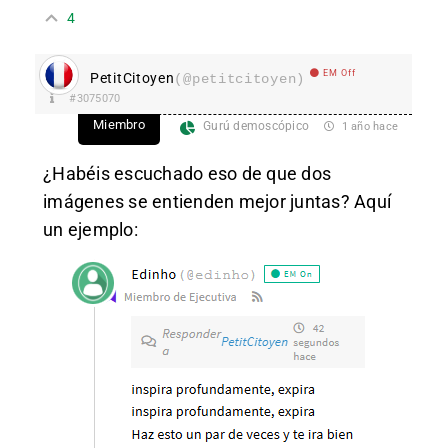
4
EM Off
PetitCitoyen
(@petitcitoyen)
#3075070
Miembro
Gurú demoscópico
1 año hace
¿Habéis escuchado eso de que dos
imágenes se entienden mejor juntas? Aquí
un ejemplo: