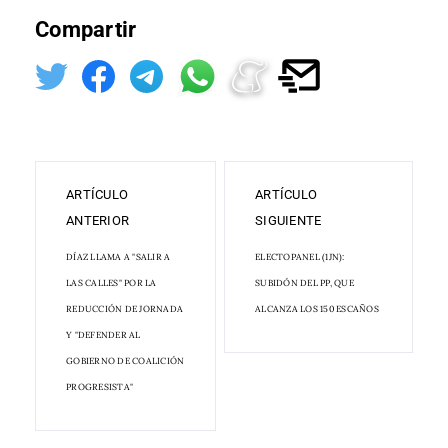
Compartir
ARTÍCULO
ARTÍCULO
ANTERIOR
SIGUIENTE
DÍAZ LLAMA A "SALIR A
ELECTOPANEL (1JN):
LAS CALLES" POR LA
SUBIDÓN DEL PP, QUE
REDUCCIÓN DE JORNADA
ALCANZA LOS 150 ESCAÑOS
Y "DEFENDER AL
GOBIERNO DE COALICIÓN
PROGRESISTA"