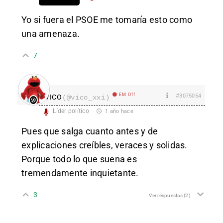
Yo si fuera el PSOE me tomaría esto como
una amenaza.
7
EM Off
#3075054
VICO
(@vico_xxi)
Líder político
1 año hace
Pues que salga cuanto antes y de
explicaciones creíbles, veraces y solidas.
Porque todo lo que suena es
tremendamente inquietante.
3
Ver respuestas
(2)