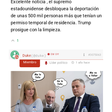
Excelente noticia , el supremo
estadounidense desbloquea la deportación
de unas 500 mil personas más que tenían un
permiso temporal de residencia. Trump
prosigue con la limpieza.
1
EM Off
#3075063
Duke
(@duke)
Miembro
Líder político
1 año hace