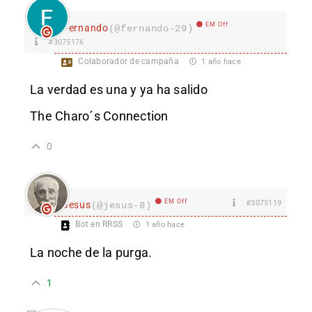
EM Off
Fernando
(@fernando-29)
#3075176
Colaborador de campaña
1 año hace
La verdad es una y ya ha salido
The Charo´s Connection
0
EM Off
#3075119
Jesus
(@jesus-8)
Bot en RRSS
1 año hace
La noche de la purga.
1