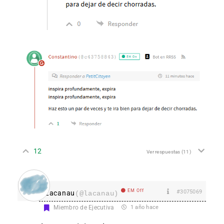
12
Ver respuestas
(11)
EM Off
#3075069
Lacanau
(@lacanau)
Miembro de Ejecutiva
1 año hace