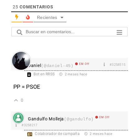
25
COMENTARIOS
Recientes
EM Off
#3258515
Daniel
(@daniel-45)
Bot en RRSS
2 meses hace
PP = PSOE
0
EM Off
Gandulfo Molleja
(@gandulfo)
#3258217
Colaborador de campaña
2 meses hace