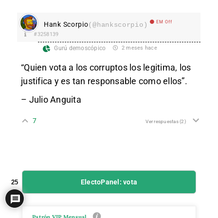
EM Off
Hank Scorpio
(@hankscorpio)
#3258139
Gurú demoscópico
2 meses hace
“Quien vota a los corruptos los legitima, los
justifica y es tan responsable como ellos”.
– Julio Anguita
7
Ver respuestas
(2)
ElectoPanel: vota
25
Patrón VIP Mensual