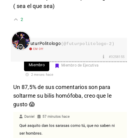
( sea el que sea)
2
FuturPolitologo
(@futurpolitologo-2)
EM Off
#3258155
Miembro
Miembro de Ejecutiva
2 meses hace
Un 87,5% de sus comentarios son para
soltarme su bilis homófoba, creo que le
gusto 😱