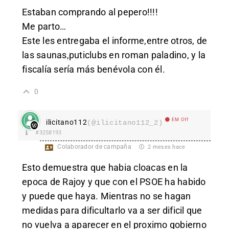
Estaban comprando al pepero!!!!
Me parto…
Este les entregaba el informe,entre otros, de
las saunas,puticlubs en roman paladino, y la
fiscalía sería más benévola con él.
0
EM Off
ilicitano112
(@ilicitano112_2)
#3258193
Colaborador de campaña
2 meses hace
Esto demuestra que habia cloacas en la
epoca de Rajoy y que con el PSOE ha habido
y puede que haya. Mientras no se hagan
medidas para dificultarlo va a ser dificil que
no vuelva a aparecer en el proximo gobierno