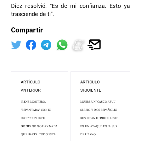
Díez resolvió: “Es de mi confianza. Esto ya
trasciende de ti”.
Compartir
ARTÍCULO
ARTÍCULO
ANTERIOR
SIGUIENTE
IRENE MONTERO,
MUERE UN 'CASCO AZUL'
"ESPANTADA" CON EL
SERBIO Y DOS ESPAÑOLES
PSOE: "CON ESTE
RESULTAN HERIDOS LEVES
GOBIERNO NO HAY NADA
EN UN ATAQUE EN EL SUR
QUE HACER, TODO ESTÁ
DE LÍBANO