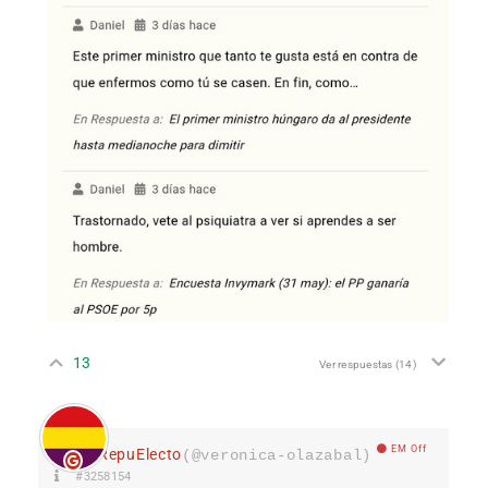
13
Ver respuestas
(14)
EM Off
RepuElecto
(@veronica-olazabal)
#3258154