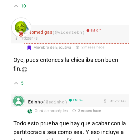
10
EM Off
Nomedigas
(@vicentebh)
#3258148
Miembro de Ejecutiva
2 meses hace
Oye, pues entonces la chica iba con buen
fin.
🤗
5
EM On
#3258142
Edinho
(@edinho)
Gurú demoscópico
2 meses hace
Todo esto prueba que hay que acabar con la
partitocracia sea como sea. Y eso incluye a