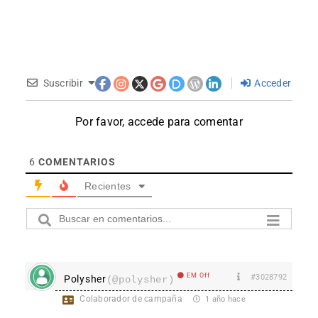
Suscribir
Acceder
Por favor, accede para comentar
6
COMENTARIOS
Recientes
EM Off
#3028792
Polysher
(@polysher)
Colaborador de campaña
1 año hace