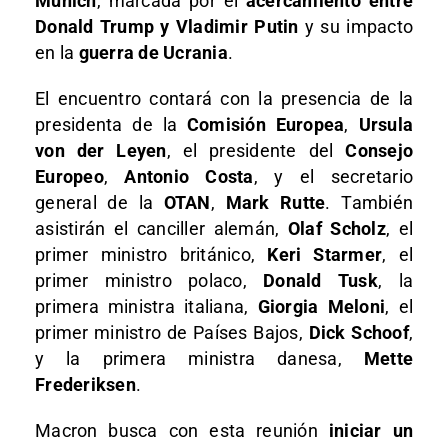
Múnich
, marcada por el
acercamiento entre
Donald Trump y Vladimir Putin
y su impacto
en la
guerra de Ucrania
.
El encuentro contará con la presencia de la
presidenta de la
Comisión Europea
,
Ursula
von der Leyen
, el presidente del
Consejo
Europeo
,
Antonio Costa
, y el secretario
general de la
OTAN
,
Mark Rutte
. También
asistirán el canciller alemán,
Olaf Scholz
, el
primer ministro británico,
Keri Starmer
, el
primer ministro polaco,
Donald Tusk
, la
primera ministra italiana,
Giorgia Meloni
, el
primer ministro de Países Bajos,
Dick Schoof
,
y la primera ministra danesa,
Mette
Frederiksen
.
Macron busca con esta reunión
iniciar un