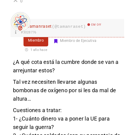
0
EM Off
Tamanraset
(@tamanraset)
#3028776
Miembro
Miembro de Ejecutiva
1 año hace
¿A qué cota está la cumbre donde se van a
arrejuntar estos?
Tal vez necesiten llevarse algunas
bombonas de oxígeno por si les da mal de
altura…
Cuestiones a tratar:
1- ¿Cuánto dinero va a poner la UE para
seguir la guerra?