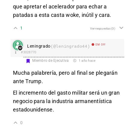
que apretar el acelerador para echar a
patadas a esta casta woke, inútil y cara.
1
Ver respuestas
(3)
EM Off
Leningrado
(@leningrado44)
#3028770
Miembro de Ejecutiva
1 año hace
Mucha palabrería, pero al final se plegarán
ante Trump.
El incremento del gasto militar será un gran
negocio para la industria armanentística
estadounidense.
0