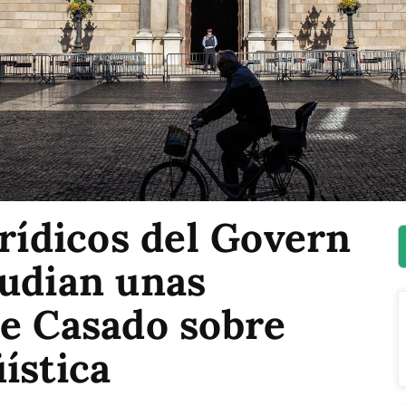
urídicos del Govern
tudian unas
de Casado sobre
ística