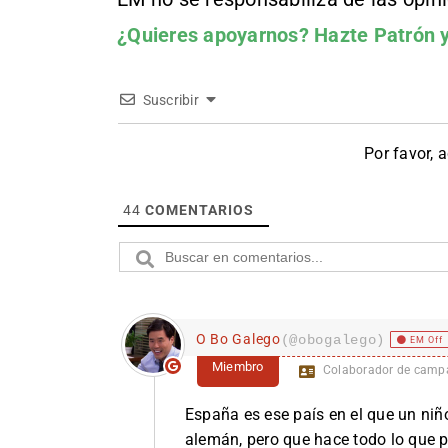
¿Quieres apoyarnos?
Hazte Patrón
y
Suscribir
Por favor, 
44
COMENTARIOS
O Bo Galego
(@obogalego)
EM Off
Miembro
Colaborador de camp
España es ese país en el que un niño
alemán, pero que hace todo lo que 