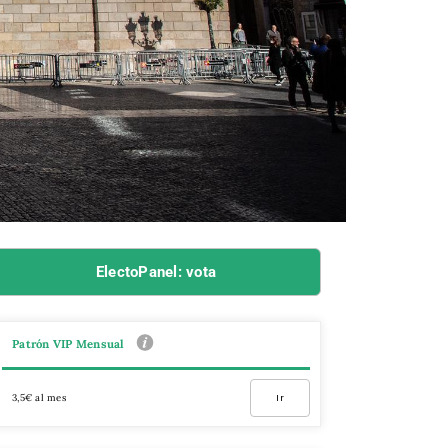
ElectoPanel: vota
Patrón VIP Mensual
3,5€ al mes
Ir