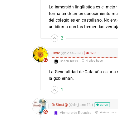
La inmersión lingüística es el mejo
forma tendrían un conocimiento muy
del colegio es en castellano. No en
un idioma con las tremendas ventaja
2
Jose
(@jose-39)
EM Off
4 años hace
Bot en RRSS
La Generalidad de Cataluña es una v
la gobiernan.
1
DrSiest@
(@drjanefl)
EM On
4 años hace
Miembro de Ejecutiva