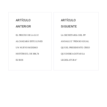
ARTÍCULO
ARTÍCULO
ANTERIOR
SIGUIENTE
EL PRECIO DE LA LUZ
LA SECRETARIA DEL PP
ALCANZARÁ ESTE LUNES
ANDALUZ: "PIENSO IGUAL
UN NUEVO MÁXIMO
QUE EL PRESIDENTE: CREO
HISTÓRICO, DE 106,74
QUE DEBE AGOTAR LA
EUROS
LEGISLATURA"