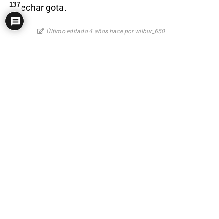
137
echar gota.
Último editado 4 años hace por wilbur_650
2
Ver respuestas
(1)
EM Off
fanderubianes
(@patreon_36222350)
#2172393
Miembro
Líder político
4 años hace
Parece una provocación y no creo que
favorezca su posición.
Madrid está creciendo a golpe de BOE y
desertizando vientos de kilómetros a su
alrededor.
Las clases altas madrilenas (los cayeranos)