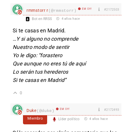
EM Off
#2172503
rmmstorr r
(@rmmstorr)
Bot en RRSS
4 años hace
Si te casas en Madrid.
…Y si alguno no comprende
Nuestro modo de sentir
Yo le digo: “forastero
Que aunque no eres tú de aquí
Lo serán tus herederos
Si te casas en Madrid”
0
EM Off
#2172493
Duke
(@duke)
Miembro
Líder político
4 años hace