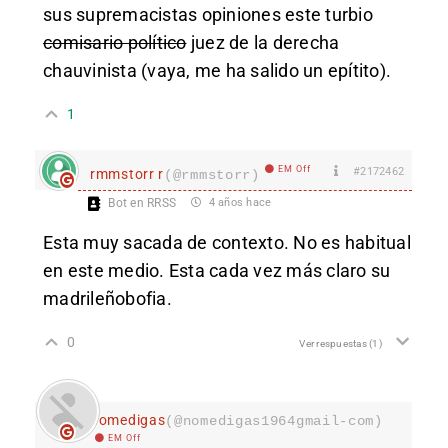
sus supremacistas opiniones este turbio
comisario político
juez de la derecha
chauvinista (vaya, me ha salido un epítito).
1
EM Off
#2172462
rmmstorr r
(@rmmstorr)
Bot en RRSS
4 años hace
Esta muy sacada de contexto. No es habitual
en este medio. Esta cada vez más claro su
madrileñobofia.
0
Ver respuestas
(1)
nomedigas
(@nomedigas1964gmail-com)
EM Off