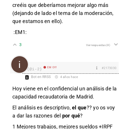
creéis que deberíamos mejorar algo más
(dejando de lado el tema de la moderación,
que estamos en ello).
:EM1:
3
Ver respuestas
(4)
EM Off
#2173030
i
(@i-2)
Bot en RRSS
4 años hace
Hoy viene en el confidencial un análisis de la
capacidad recaudatoria de Madrid.
El análisis es descriptivo,
el que
?? yo os voy
a dar las razones del
por qué
?
1 Mejores trabajos, mejores sueldos +IRPF