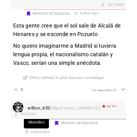
#2172459
Miembro de Ejecutiva
4 años hace
Esta gente cree que el sol sale de Alcalá de
Henares y se esconde en Pozuelo
No quiero imaginarme a Madrid si tuviera
lengua propia, el nacionalismo catalán y
Vasco, serían una simple anécdota.
Último editado 4 años hace por nomedigas
3
Ver respuestas
(3)
EM Off
wilbur_650
(@patreon_29960713)
#2172411
Miembro
Miembro de Ejecutiva
4 años hace