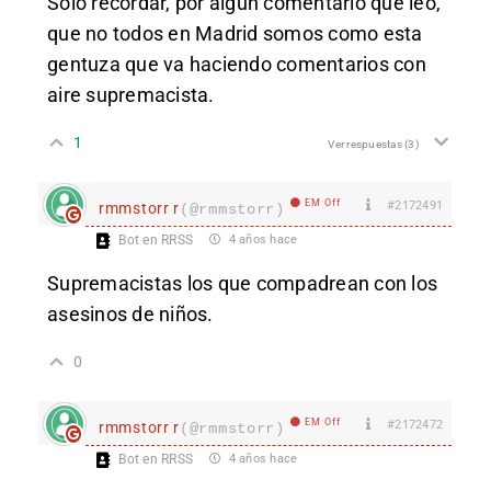
Sólo recordar, por algún comentario que leo,
que no todos en Madrid somos como esta
gentuza que va haciendo comentarios con
aire supremacista.
1
Ver respuestas
(3)
EM Off
#2172491
rmmstorr r
(@rmmstorr)
Bot en RRSS
4 años hace
Supremacistas los que compadrean con los
asesinos de niños.
0
EM Off
#2172472
rmmstorr r
(@rmmstorr)
Bot en RRSS
4 años hace