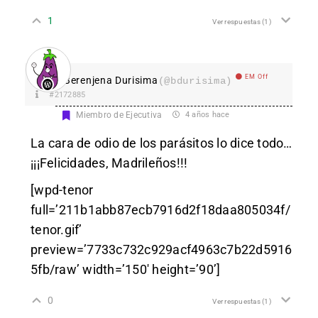
1
Ver respuestas
(1)
EM Off
Berenjena Durisima
(@bdurisima)
#2172885
Miembro de Ejecutiva
4 años hace
La cara de odio de los parásitos lo dice todo…
¡¡¡Felicidades, Madrileños!!!
[wpd-tenor
full=’211b1abb87ecb7916d2f18daa805034f/
tenor.gif’
preview=’7733c732c929acf4963c7b22d5916
5fb/raw’ width=’150′ height=’90’]
0
Ver respuestas
(1)