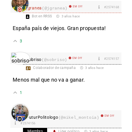
EM Off
#2574168
jgranea
(@jgranea)
Bot en RRSS
3 años hace
España país de viejos. Gran propuesta!
3
EM Off
#2574157
sobriso
(@sobriso)
Colaborador de campaña
3 años hace
Menos mal que no va a ganar.
1
EM Off
FuturPolitologo
(@mikel_montoia)
#2574156
Miembro
Líder político
3 años hace