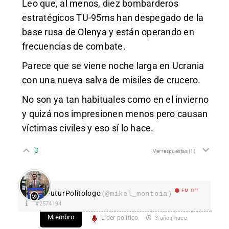
Leo que, al menos, diez bombarderos
estratégicos TU-95ms han despegado de la
base rusa de Olenya y están operando en
frecuencias de combate.
Parece que se viene noche larga en Ucrania
con una nueva salva de misiles de crucero.
No son ya tan habituales como en el invierno
y quizá nos impresionen menos pero causan
víctimas civiles y eso sí lo hace.
3
Ver respuestas
(1)
EM Off
FuturPolitologo
(@mikel_montoia)
#2574194
Miembro
Líder político
3 años hace