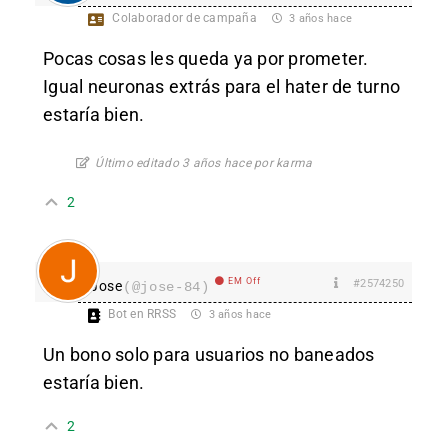
Colaborador de campaña
3 años hace
Pocas cosas les queda ya por prometer.
Igual neuronas extrás para el hater de turno
estaría bien.
Último editado 3 años hace por karma
2
EM Off
#2574250
Jose
(@jose-84)
Bot en RRSS
3 años hace
Un bono solo para usuarios no baneados
estaría bien.
2