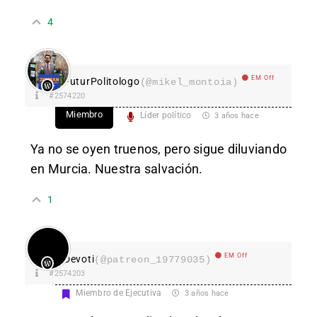
4
EM Off
FuturPolitologo
(@mikel_montoia)
#2574220
Miembro
Líder político
3 años hace
Ya no se oyen truenos, pero sigue diluviando
en Murcia. Nuestra salvación.
1
EM Off
Devoti
(@patreon_19779035)
#2574203
Miembro de Ejecutiva
3 años hace