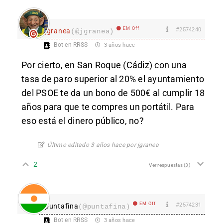
EM Off
#2574240
jgranea
(@jgranea)
Bot en RRSS
3 años hace
Por cierto, en San Roque (Cádiz) con una
tasa de paro superior al 20% el ayuntamiento
del PSOE te da un bono de 500€ al cumplir 18
años para que te compres un portátil. Para
eso está el dinero público, no?
Último editado 3 años hace por jgranea
2
Ver respuestas
(3)
EM Off
#2574231
puntafina
(@puntafina)
Bot en RRSS
3 años hace