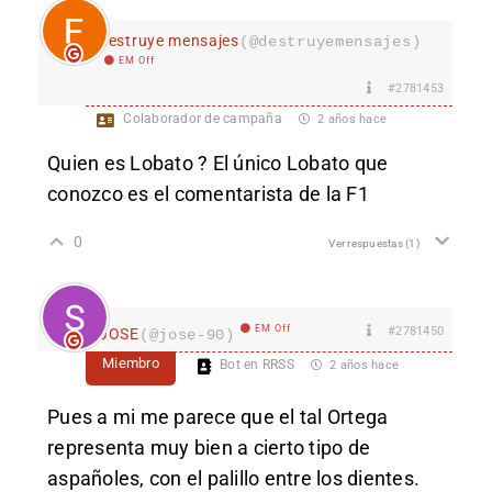
destruye mensajes
(@destruyemensajes)
EM Off
#2781453
Colaborador de campaña
2 años hace
Quien es Lobato ? El único Lobato que
conozco es el comentarista de la F1
0
Ver respuestas
(1)
EM Off
#2781450
JOSE
(@jose-90)
Miembro
Bot en RRSS
2 años hace
Pues a mi me parece que el tal Ortega
representa muy bien a cierto tipo de
aspañoles, con el palillo entre los dientes.