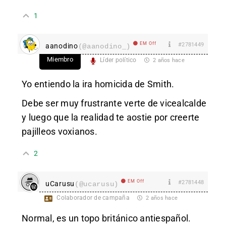
1
EM Off
#2781449
aanodino
(@aanodino_)
Miembro
Líder político
2 años hace
Yo entiendo la ira homicida de Smith.
Debe ser muy frustrante verte de vicealcalde
y luego que la realidad te aostie por creerte
pajilleos voxianos.
2
EM Off
#2781448
uCarusu
(@ucarusu)
Colaborador de campaña
2 años hace
Normal, es un topo británico antiespañol.