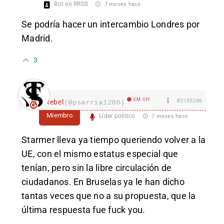
Bot en RRSS
7 meses hace
Se podría hacer un intercambio Londres por
Madrid.
3
EM Off
#3189286
Rebel
(@psarria1280)
Miembro
Líder político
7 meses hace
Starmer lleva ya tiempo queriendo volver a la
UE, con el mismo estatus especial que
tenían, pero sin la libre circulación de
ciudadanos. En Bruselas ya le han dicho
tantas veces que no a su propuesta, que la
última respuesta fue fuck you.