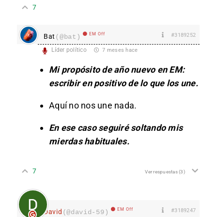
7
EM Off
#3189252
Bat
(@bat)
Líder político
7 meses hace
Mi propósito de año nuevo en EM:
escribir en positivo de lo que los une.
Aquí no nos une nada.
En ese caso seguiré soltando mis
mierdas habituales.
7
Ver respuestas
(3)
EM Off
#3189247
David
(@david-59)