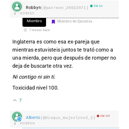
EM On
Robbyn
(@patreon_26022871)
#3189321
Miembro
Miembro de Ejecutiva
7 meses hace
Inglaterra es como esa ex-pareja que
mientras estuvisteis juntos te trató como a
una mierda, pero que después de romper no
deja de buscarte otra vez.
Ni contigo ni sin ti.
Toxicidad nivel 100.
7
EM Off
Alberto
(@disqus_mujsolzns2_2)
#3189314