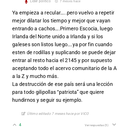
Líder político
7 meses hace
Ya empieza a recular…..pero vuelvo a repetir
mejor dilatar los tiempo y mejor que vayan
entrando a cachos….Primero Escocia, luego
Irlanda del Norte unido a Irlanda y si los
galeses son listos luego….ya por fin cuando
esten de rodillas y suplicando se puede dejar
entrar al resto hacia el 2145 y por supuesto
aceptando todo el acervo comunitario de la A
a la Z y mucho más.
La destrucción de ese país será una lección
para todo gilipollas “patriota” que quiere
hundirnos y seguir su ejemplo.
Último editado 7 meses hace por VICO
4
Ver respuestas
(5)