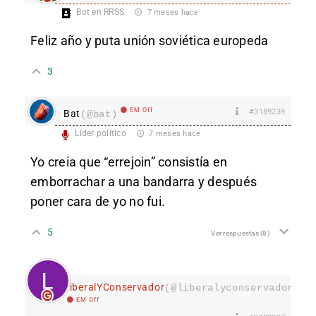
Bot en RRSS
7 meses hace
Feliz año y puta unión soviética europeda
3
EM Off
#3189239
Bat
(@bat)
Líder político
7 meses hace
Yo creia que “errejoin” consistía en
emborrachar a una bandarra y después
poner cara de yo no fui.
5
Ver respuestas
(8)
LiberalYConservador
(@liberalyconservador133
EM Off