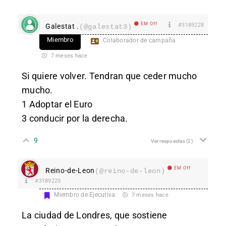
EM Off
#3189228
Galestat .
(@galestat3)
Miembro
Colaborador de campaña
7 meses hace
Si quiere volver. Tendran que ceder mucho
mucho.
1 Adoptar el Euro
3 conducir por la derecha.
9
Ver respuestas
(2)
EM Off
Reino-de-Leon
(@reino-de-leon)
#3189225
Miembro de Ejecutiva
7 meses hace
La ciudad de Londres, que sostiene