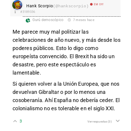
EM Off
Hank Scorpio
(@hankscorpio)
#3189336
Gurú demoscópico
7 meses hace
Me parece muy mal politizar las
celebraciones de año nuevo, y más desde los
poderes públicos. Esto lo digo como
europeísta convencido. El Brexit ha sido un
desastre, pero este espectáculo es
lamentable.
Si quieren volver a la Unión Europea, que nos
devuelvan Gibraltar o por lo menos una
cosoberanía. Ahí España no debería ceder. El
colonialismo no es tolerable en el siglo XXI.
3
Ver respuestas
(3)