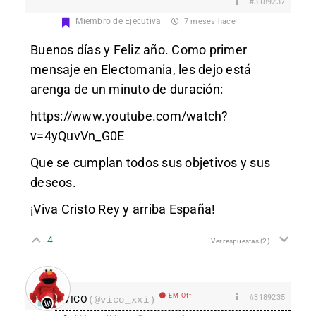
#3189237
Miembro de Ejecutiva
7 meses hace
Buenos días y Feliz año. Como primer
mensaje en Electomania, les dejo está
arenga de un minuto de duración:
https://www.youtube.com/watch?
v=4yQuvVn_G0E
Que se cumplan todos sus objetivos y sus
deseos.
¡Viva Cristo Rey y arriba España!
4
Ver respuestas
(2)
EM Off
#3189235
VICO
(@vico_xxi)