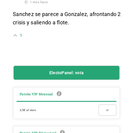
1 mes hace
Sanchez se parece a Gonzalez, afrontando 2
crisis y saliendo a flote.
1
ElectoPanel: vota
Patrón VIP Mensual
3,5€ al mes
Ir
Patrón VIP Trimestral