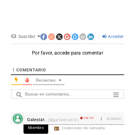
Suscribir
Acceder
Por favor, accede para comentar
1
COMENTARIO
Recientes
EM Off
#3266001
Galestat .
(@galestat3)
Miembro
Colaborador de campaña