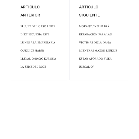
ARTÍCULO
ARTÍCULO
ANTERIOR
SIGUIENTE
EL JUEZ DEL 'CASO LEIRE
MORANT: "NO HABRÁ
DÍEZ' ESCUCHA ESTE
REPARACIÓN PARA LAS
LUNES A LA EMPRESARIA
VÍCTIMAS DE LA DANA
QUE DICE HABER
MIENTRAS MAZÓN DEJE DE
LLEVADO 90.000 EUROS A
ESTAR AFORADO Y SEA
LA SEDE DEL PSOE
JUZGADO"