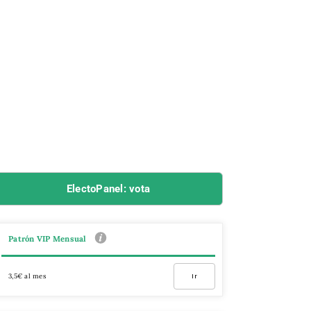
ElectoPanel: vota
Patrón VIP Mensual
3,5€ al mes
Ir