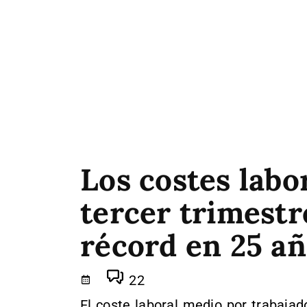
Los costes labo
tercer trimestr
récord en 25 a
22
El coste laboral medio por trabaja