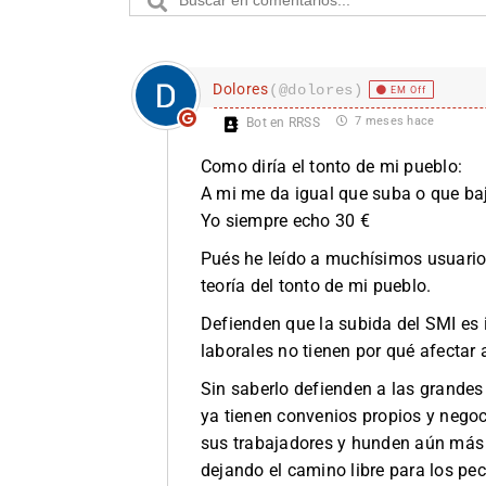
Dolores
(@dolores)
EM Off
7 meses hace
Bot en RRSS
Como diría el tonto de mi pueblo:
A mi me da igual que suba o que baj
Yo siempre echo 30 €
Pués he leído a muchísimos usuario
teoría del tonto de mi pueblo.
Defienden que la subida del SMI es 
laborales no tienen por qué afectar 
Sin saberlo defienden a las grandes
ya tienen convenios propios y nego
sus trabajadores y hunden aún más 
dejando el camino libre para los pe