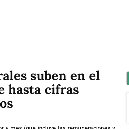
rales suben en el
e hasta cifras
ños
dor y mes (que incluye las remuneraciones y