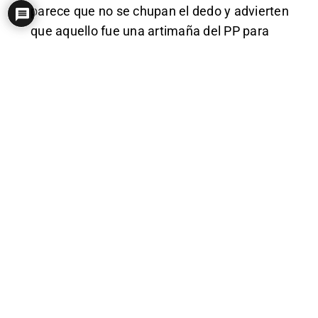
parece que no se chupan el dedo y advierten
que aquello fue una artimaña del PP para
disparar el precio de la autopista dado que
ya se tenía pensado privatizarla, artimaña
que ahora los gallegos tenemos que pagar
durante décadas.
0
Ver respuestas
(8)
EM On
XallasTycoon
(@xallastycoon)
#2942899
Miembro
Gurú demoscópico
1 año hace
Más bien, vas a tener sexo con un negro
1