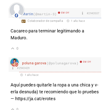
EM Off
#2943507
Martin
(@martin-3)
Colaborador de campaña
1 año hace
Cacareo para terminar legitimando a
Maduro.
0
EM Off
poluna garova
(@polunagarova)
#2943429
1 año hace
Aq­­­­­uí pu­­­­­edes quit­­­­­arle l­­­­­a rop­­­­­a a un­­­­­a ch­­­­­ica y v­­­­­
erla des­­­­­n­ud­­­­­a) te rec­­­­­omiendo q­­­­­ue lo p­­­­­rueb­­­­­es
—
https://ja.cat/erotes
0