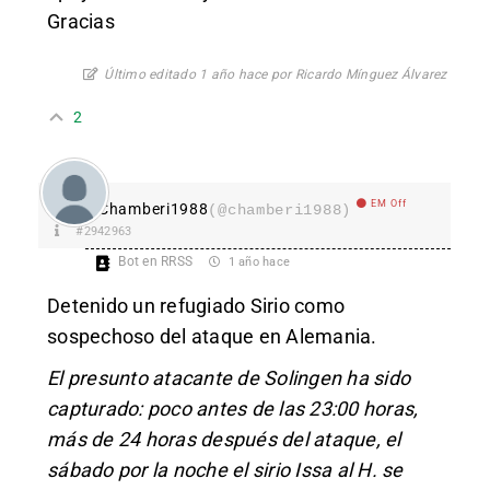
Gracias
Último editado 1 año hace por Ricardo Mínguez Álvarez
2
EM Off
Chamberi1988
(@chamberi1988)
#2942963
Bot en RRSS
1 año hace
Detenido un refugiado Sirio como
sospechoso del ataque en Alemania.
El presunto atacante de Solingen ha sido
capturado: poco antes de las 23:00 horas,
más de 24 horas después del ataque, el
sábado por la noche el sirio Issa al H. se