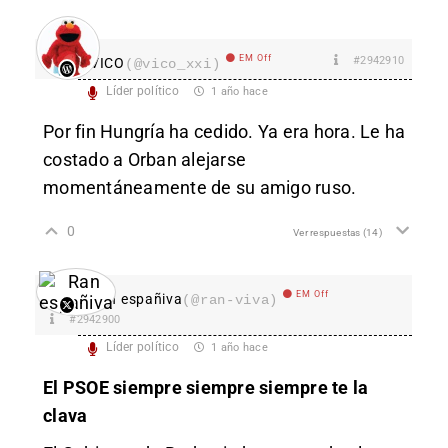
EM Off
#2942910
VICO
(@vico_xxi)
Líder político
1 año hace
Por fin Hungría ha cedido. Ya era hora. Le ha
costado a Orban alejarse
momentáneamente de su amigo ruso.
0
Ver respuestas
(14)
EM Off
Ran españiva
(@ran-viva)
#2942900
Líder político
1 año hace
El PSOE siempre siempre siempre te la
clava