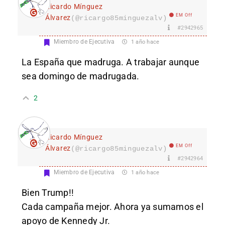
Ricardo Mínguez
EM Off
Álvarez
(@ricargo85minguezalv)
#2942965
Miembro de Ejecutiva
1 año hace
La España que madruga. A trabajar aunque
sea domingo de madrugada.
2
Ricardo Mínguez
EM Off
Álvarez
(@ricargo85minguezalv)
#2942964
Miembro de Ejecutiva
1 año hace
Bien Trump!!
Cada campaña mejor. Ahora ya sumamos el
apoyo de Kennedy Jr.