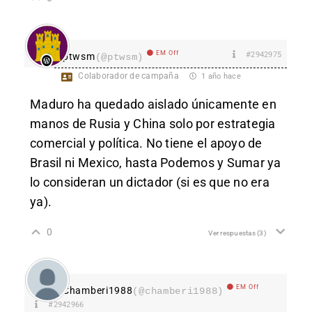
EM Off
#2942975
ptwsm
(@ptwsm)
Colaborador de campaña
1 año hace
Maduro ha quedado aislado únicamente en
manos de Rusia y China solo por estrategia
comercial y política. No tiene el apoyo de
Brasil ni Mexico, hasta Podemos y Sumar ya
lo consideran un dictador (si es que no era
ya).
0
Ver respuestas
(3)
EM Off
Chamberi1988
(@chamberi1988)
#2942966