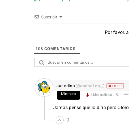
Suscribir
Por favor, 
108
COMENTARIOS
aanodino
(@aanodino_)
EM Off
Miembro
3 añ
Líder político
Jamás pensé que lo diría pero Olor
0