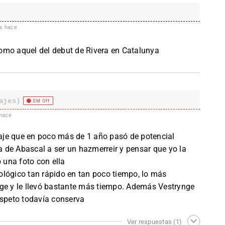
s hace
 como aquel del debut de Rivera en Catalunya
ajes)
EM Off
hace
onaje que en poco más de 1 año pasó de potencial
ra de Abascal a ser un hazmerreir y pensar que yo la
una foto con ella
ológico tan rápido en tan poco tiempo, lo más
nge y le llevó bastante más tiempo. Además Vestrynge
espeto todavía conserva
Ver respuestas
(1)