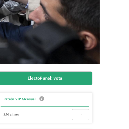
ElectoPanel: vota
Patrón VIP Mensual
3,5€ al mes
Ir