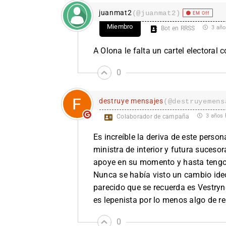
juanmat2
(@juanmat2)
EM Off
Miembro
3 año
Bot en RRSS
A Olona le falta un cartel electoral
0
destruye mensajes
(@destruyemens
3 años 
Colaborador de campaña
Es increíble la deriva de este pers
ministra de interior y futura suceso
apoye en su momento y hasta tengo 
Nunca se había visto un cambio ide
parecido que se recuerda es Vestry
es lepenista por lo menos algo de r
0