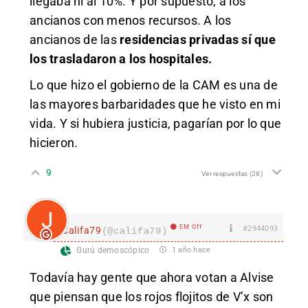
llegaba ni al 10%. Y por supuesto, a los
ancianos con menos recursos. A los
ancianos de las
residencias privadas sí que
los trasladaron a los hospitales.
Lo que hizo el gobierno de la CAM es una de
las mayores barbaridades que he visto en mi
vida. Y si hubiera justicia, pagarían por lo que
hicieron.
9
Ver respuestas
(28)
EM Off
#2944093
Califa79
(@califa79)
Gurú demoscópico
1 año hace
Todavía hay gente que ahora votan a Alvise
que piensan que los rojos flojitos de V’x son