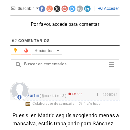
Suscribir
Acceder
Por favor, accede para comentar
62
COMENTARIOS
Recientes
EM Off
#2945064
Martin
(@martin-3)
Colaborador de campaña
1 año hace
Pues si en Madrid seguís acogiendo menas a
mansalva, estáis trabajando para Sánchez.