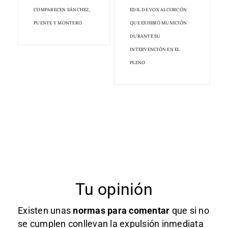
COMPARECEN SÁNCHEZ,
EDIL DE VOX ALCORCÓN
PUENTE Y MONTERO
QUE EXHIBIÓ MUNICIÓN
DURANTE SU
INTERVENCIÓN EN EL
PLENO
Tu opinión
Existen unas
normas
para comentar
que si no
se cumplen conllevan la expulsión inmediata