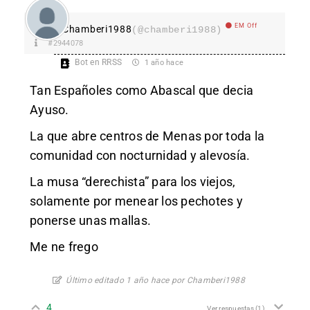
EM Off
Chamberi1988
(@chamberi1988)
#2944078
Bot en RRSS
1 año hace
Tan Españoles como Abascal que decia
Ayuso.
La que abre centros de Menas por toda la
comunidad con nocturnidad y alevosía.
La musa “derechista” para los viejos,
solamente por menear los pechotes y
ponerse unas mallas.
Me ne frego
Último editado 1 año hace por Chamberi1988
4
Ver respuestas
(1)