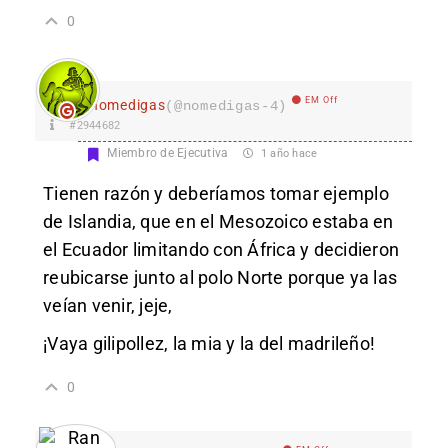
0
EM Off
nomedigas
(@nomedigas-4)
#2944682
Miembro de Ejecutiva
1 año hace
Tienen razón y deberíamos tomar ejemplo
de Islandia, que en el Mesozoico estaba en
el Ecuador limitando con África y decidieron
reubicarse junto al polo Norte porque ya las
veían venir, jeje,
¡Vaya gilipollez, la mia y la del madrileño!
0