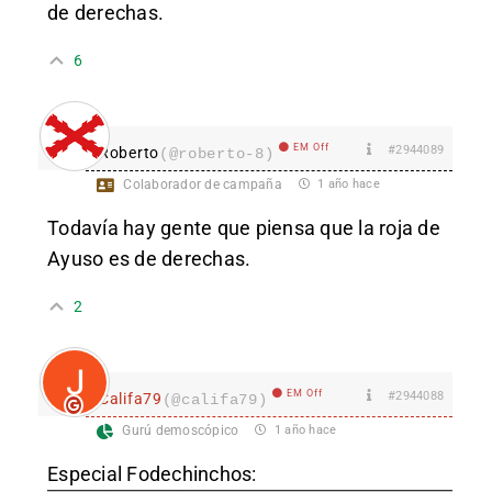
de derechas.
6
EM Off
#2944089
Roberto
(@roberto-8)
Colaborador de campaña
1 año hace
Todavía hay gente que piensa que la roja de
Ayuso es de derechas.
2
EM Off
#2944088
Califa79
(@califa79)
Gurú demoscópico
1 año hace
Especial Fodechinchos: