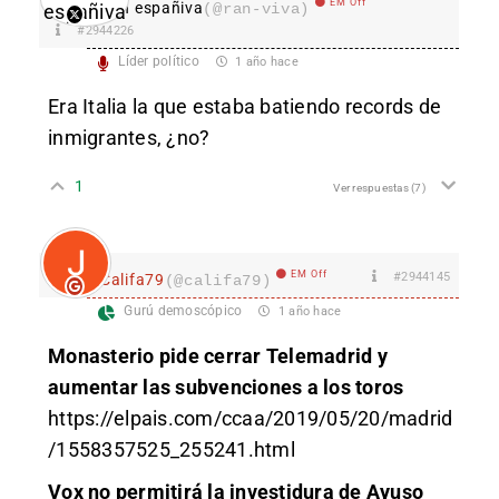
EM Off
Ran españiva
(@ran-viva)
#2944226
Líder político
1 año hace
Era Italia la que estaba batiendo records de
inmigrantes, ¿no?
1
Ver respuestas
(7)
EM Off
#2944145
Califa79
(@califa79)
Gurú demoscópico
1 año hace
Monasterio pide cerrar Telemadrid y
aumentar las subvenciones a los toros
https://elpais.com/ccaa/2019/05/20/madrid
/1558357525_255241.html
Vox no permitirá la investidura de Ayuso