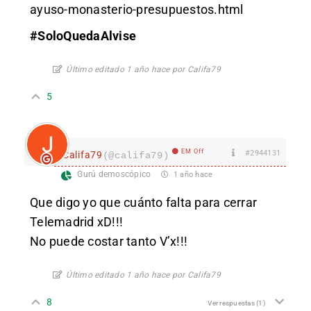
ayuso-monasterio-presupuestos.html
#SoloQuedaAlvise
Último editado 1 año hace por Califa79
5
EM Off
#2944131
Califa79
(@califa79)
Gurú demoscópico
1 año hace
Que digo yo que cuánto falta para cerrar
Telemadrid xD!!!
No puede costar tanto V’x!!!
Último editado 1 año hace por Califa79
8
Ver respuestas
(1)