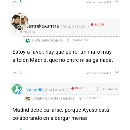
3
Ver respuestas
(5)
EM Off
SastrakaAurrera
(@elposs527)
#2944124
Gurú demoscópico
1 año hace
Estoy a favor, hay que poner un muro muy
alto en Madrid, que no entre ni salga nada.
4
Ver respuestas
(7)
EM Off
#2944114
Valandil
(@valandil)
Colaborador de campaña
1 año hace
Madrid debe callarse, porque Ayuso está
colaborando en albergar menas