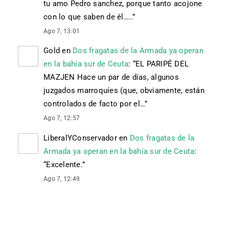
tu amo Pedro sanchez, porque tanto acojone
con lo que saben de él…..
”
Ago 7, 13:01
Gold
en
Dos fragatas de la Armada ya operan
en la bahía sur de Ceuta
: “
EL PARIPÉ DEL
MAZJEN Hace un par de días, algunos
juzgados marroquíes (que, obviamente, están
controlados de facto por el…
”
Ago 7, 12:57
LiberalYConservador
en
Dos fragatas de la
Armada ya operan en la bahía sur de Ceuta
:
“
Excelente.
”
Ago 7, 12:49