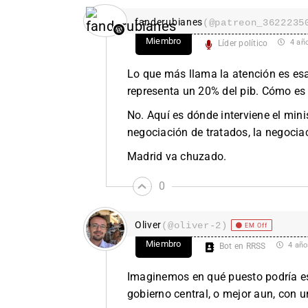
fanderubianes
(@patreon_3622235
Miembro
4 añ
Líder político
Lo que más llama la atención es es
representa un 20% del pib. Cómo es
No. Aquí es dónde interviene el mini
negociación de tratados, la negociac
Madrid va chuzado.
0
Oliver
(@oliver-2)
EM Off
Miembro
4 año
Bot en RRSS
Imaginemos en qué puesto podría est
gobierno central, o mejor aun, con 