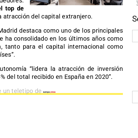
dedores.
l top de
la atracción del capital extranjero.
S
adrid destaca como uno de los principales
e ha consolidado en los últimos años como
, tanto para el capital internacional como
íses”.
tonomía “lidera la atracción de inversión
5% del total recibido en España en 2020”.
e un teletipo de