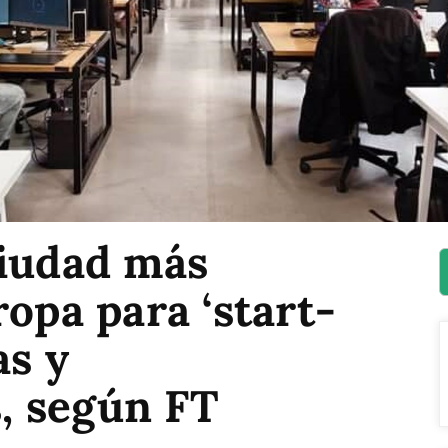
ciudad más
ropa para ‘start-
as y
, según FT