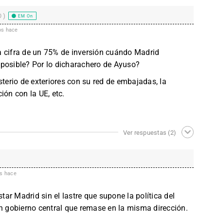
0)
EM On
os hace
a cifra de un 75% de inversión cuándo Madrid
 posible? Por lo dicharachero de Ayuso?
sterio de exteriores con su red de embajadas, la
ión con la UE, etc.
Ver respuestas
(2)
s hace
ar Madrid sin el lastre que supone la política del
un gobierno central que remase en la misma dirección.