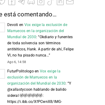
e está comentando…
Devoti
en
Vox exige la exclusión de
Marruecos en la organización del
Mundial de 2030
: “
Okdiario y funentes
de toda solvencia son términos
antitéticos, Hank. A partir de ahí, Felipe
VI, no ha pisado nunca…
”
Ago 6, 14:58
FuturPolitologo
en
Vox exige la
exclusión de Marruecos en la
organización del Mundial de 2030
: “
Y
@xallastycoon hablando de balido
sideral 🤣🤣🤣🤣🤣🤣:
https://i.ibb.co/XfPCwnX8/IMG-