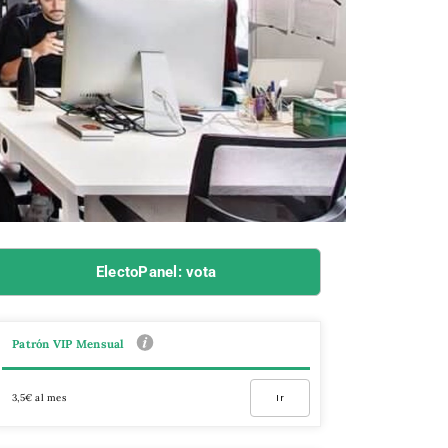
ElectoPanel: vota
Patrón VIP Mensual
3,5€ al mes
Ir