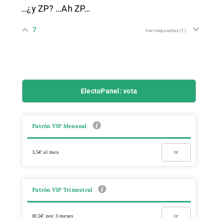
…¿y ZP? …Ah ZP…
7
Ver respuestas
(1)
ElectoPanel: vota
Patrón VIP Mensual
3,5€ al mes
Ir
Patrón VIP Trimestral
10,5€ por 3 meses
Ir