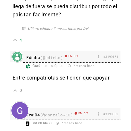
llega de fuera se pueda distribuir por todo el
pais tan facilmente?
Último editado 7 meses hace por Dei_
4
EM Off
#3190131
Edinho
(@edinho)
Gurú demoscópico
7 meses hace
Entre compatriotas se tienen que apoyar
0
EM Off
#3190082
Ywn04
(@gonzalo-10)
Bot en RRSS
7 meses hace