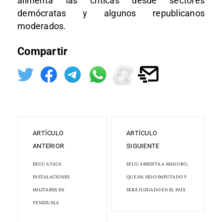
alimenta las críticas desde sectores
demócratas y algunos republicanos
moderados.
Compartir
ARTÍCULO
ARTÍCULO
ANTERIOR
SIGUIENTE
EEUU ATACA
EEUU ARRESTA A MADURO,
INSTALACIONES
QUE HA SIDO IMPUTADO Y
MILITARES EN
SERÁ JUZGADO EN EL PAÍS
VENEZUELA