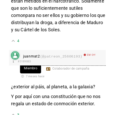
están metidos en el narcotráfico. Solamente
que son lo suficientemente sutiles
comonpara no ser ellos y su gobierno los que
distribuyan la droga, a diferencia de Maduro
y su Cártel de los Soles.
4
EM Off
juanmat2
(@patreon_25606193)
#3189883
Miembro
Colaborador de campaña
7 meses hace
¿exterior al páis, al planeta, a la galaxia?
Y por aquí con una constitución que no nos
regala un estado de conmoción exterior.
3