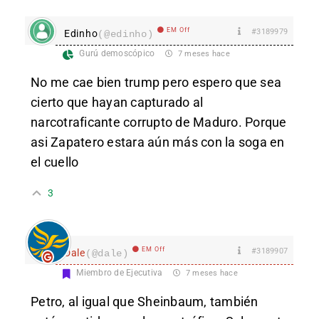
EM Off
#3189979
Edinho
(@edinho)
Gurú demoscópico
7 meses hace
No me cae bien trump pero espero que sea
cierto que hayan capturado al
narcotraficante corrupto de Maduro. Porque
asi Zapatero estara aún más con la soga en
el cuello
3
EM Off
#3189907
Dale
(@dale)
Miembro de Ejecutiva
7 meses hace
Petro, al igual que Sheinbaum, también