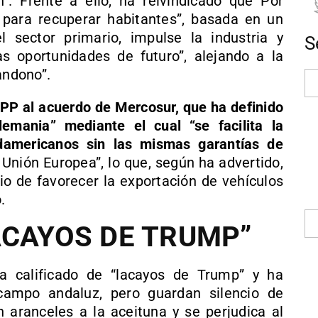
”. Frente a ello, ha reivindicado que Por
 para recuperar habitantes”, basada en un
 sector primario, impulse la industria y
S
s oportunidades de futuro”, alejando a la
andono”.
l PP al acuerdo de Mercosur, que ha definido
mania” mediante el cual “se facilita la
damericanos sin las mismas garantías de
 Unión Europea”, lo que, según ha advertido,
o de favorecer la exportación de vehículos
.
ACAYOS DE TRUMP”
ha calificado de “lacayos de Trump” y ha
 campo andaluz, pero guardan silencio de
ranceles a la aceituna y se perjudica al