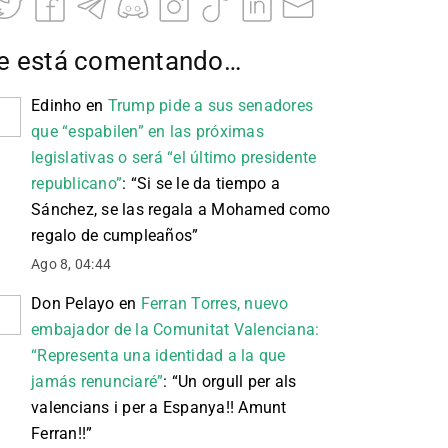
e está comentando…
Edinho
en
Trump pide a sus senadores
que “espabilen” en las próximas
legislativas o será “el último presidente
republicano”
: “
Si se le da tiempo a
Sánchez, se las regala a Mohamed como
regalo de cumpleaños
”
Ago 8, 04:44
Don Pelayo
en
Ferran Torres, nuevo
embajador de la Comunitat Valenciana:
“Representa una identidad a la que
jamás renunciaré”
: “
Un orgull per als
valencians i per a Espanya!! Amunt
Ferran!!
”