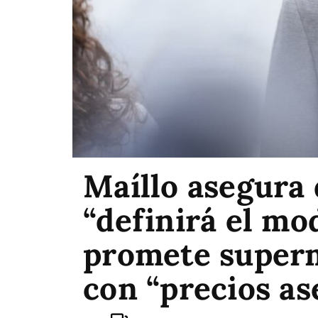
Maíllo asegura 
“definirá el mo
promete superm
con “precios as