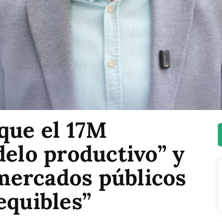
que el 17M
delo productivo” y
ercados públicos
equibles”