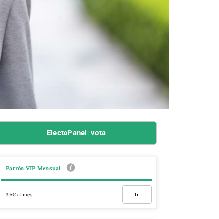
ElectoPanel: vota
Patrón VIP Mensual
3,5€ al mes
Ir