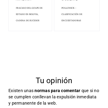
FRACASO DEL GOLPE DE
POLLCHECK -
ESTADO EN BOLIVIA,
CLASIFICACIÓN DE
CADENA DE SUCESOS
ENCUESTADORAS
Tu opinión
Existen unas
normas
para comentar
que si no
se cumplen conllevan la expulsión inmediata
y permanente de la web.