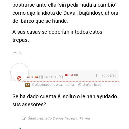
postrarse ante ella “sin pedir nada a cambio”
como dijo la idiota de Duval, bajándose ahora
del barco que se hunde.
A sus casas se deberían ir todos estos
trepas.
0
EM Off
#2904752
karma
(@karma-9)
Colaborador de campaña
2 años hace
Se ha dado cuenta él solito o le han ayudado
sus asesores?
Último editado 2 años hace por karma