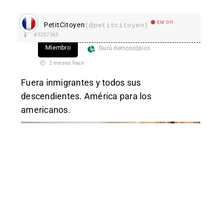
EM Off
PetitCitoyen
(@petitcitoyen)
#3257365
Miembro
Gurú demoscópico
2 meses hace
Fuera inmigrantes y todos sus
descendientes. América para los
americanos.