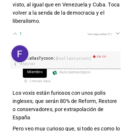
visto, al igual que en Venezuela y Cuba. Toca
volver a la senda de la democracia y el
liberalismo.
1
Ver respuestas
(1)
EM Off
XallasTycoon
(@xallastycoon)
#3257397
Miembro
Gurú demoscópico
2 meses hace
Los voxis están furiosos con unos polis
ingleses, que serán 80% de Reform, Restore
o conservadores, por extrapolación de
España
Pero veo muy curioso que, si todo es como lo