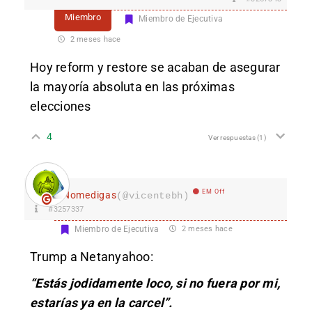
Miembro
Miembro de Ejecutiva
2 meses hace
Hoy reform y restore se acaban de asegurar
la mayoría absoluta en las próximas
elecciones
4
Ver respuestas
(1)
EM Off
Nomedigas
(@vicentebh)
#3257337
Miembro de Ejecutiva
2 meses hace
Trump a Netanyahoo:
“Estás jodidamente loco, si no fuera por mi,
estarías ya en la carcel”.