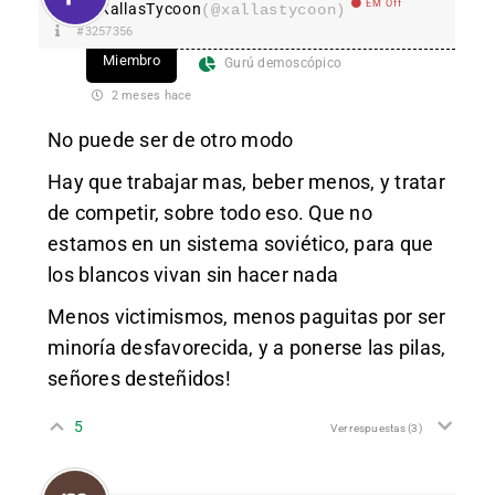
EM Off
XallasTycoon
(@xallastycoon)
#3257356
Miembro
Gurú demoscópico
2 meses hace
No puede ser de otro modo
Hay que trabajar mas, beber menos, y tratar
de competir, sobre todo eso. Que no
estamos en un sistema soviético, para que
los blancos vivan sin hacer nada
Menos victimismos, menos paguitas por ser
minoría desfavorecida, y a ponerse las pilas,
señores desteñidos!
5
Ver respuestas
(3)