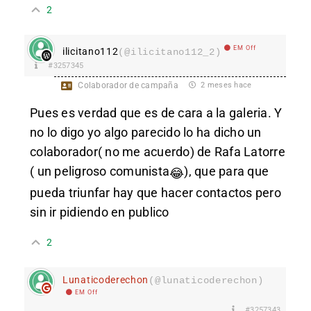
2
EM Off
ilicitano112
(@ilicitano112_2)
#3257345
Colaborador de campaña
2 meses hace
Pues es verdad que es de cara a la galeria. Y
no lo digo yo algo parecido lo ha dicho un
colaborador( no me acuerdo) de Rafa Latorre
( un peligroso comunista
), que para que
😂
pueda triunfar hay que hacer contactos pero
sin ir pidiendo en publico
2
Lunaticoderechon
(@lunaticoderechon)
EM Off
#3257343