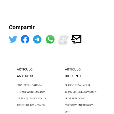
Compartir
ARTÍCULO
ARTÍCULO
ANTERIOR
SIGUIENTE
ENCUESTA NORUEGA
EL PSOE ELEVA A CASI
(INFACT 2JUN): SUBIDÓN
45.000 EUROS LOS PAGOS A
DE FRP, QUE ALCANZA UN
LEIRE DÍEZ COMO
TERCIO DE LOS APOYOS
"ASESORA" ENTRE 2015 Y
2017