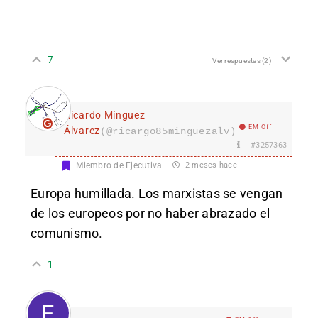
7
Ver respuestas
(2)
Ricardo Mínguez
EM Off
Álvarez
(@ricargo85minguezalv)
#3257363
Miembro de Ejecutiva
2 meses hace
Europa humillada. Los marxistas se vengan
de los europeos por no haber abrazado el
comunismo.
1