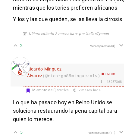
mientras que los tories prefieren africanos
Y los y las que queden, se las lleva la cirrosis
Último editado 2 meses hace por XallasTycoon
2
Ver respuestas
(3)
Ricardo Mínguez
EM Off
Álvarez
(@ricargo85minguezalv)
#3257368
Miembro de Ejecutiva
2 meses hace
Lo que ha pasado hoy en Reino Unido se
soluciona restaurando la pena capital para
quien lo merece.
5
Ver respuestas
(11)