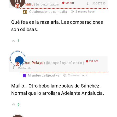
EM Off
#3257333
manu
(@noninquim)
Colaborador de campaña
2 meses hace
Qué fea es la raza aria. Las comparaciones
son odiosas.
1
EM Off
Don Pelayo
(@donpelayoelecto)
#3257332
Miembro de Ejecutiva
2 meses hace
Maíllo… Otro bobo lamebotas de Sánchez.
Normal que lo arrollara Adelante Andalucía.
6