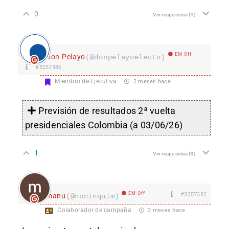
0
Ver respuestas
(4)
EM Off
Don Pelayo
(@donpelayoelecto)
#3257386
Miembro de Ejecutiva
2 meses hace
Previsión de resultados 2ª vuelta
presidenciales Colombia (a 03/06/26)
1
Ver respuestas
(3)
EM Off
#3257382
manu
(@noninquim)
Colaborador de campaña
2 meses hace