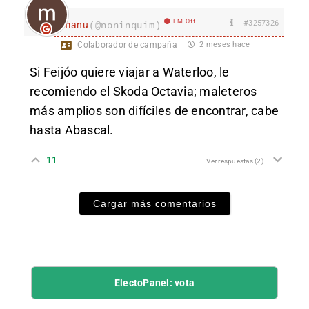
EM Off
#3257326
manu
(@noninquim)
Colaborador de campaña
2 meses hace
Si Feijóo quiere viajar a Waterloo, le
recomiendo el Skoda Octavia; maleteros
más amplios son difíciles de encontrar, cabe
hasta Abascal.
11
Ver respuestas
(2)
Cargar más comentarios
ElectoPanel: vota