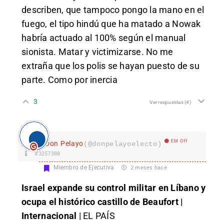
describen, que tampoco pongo la mano en el
fuego, el tipo hindú que ha matado a Nowak
habría actuado al 100% según el manual
sionista. Matar y victimizarse. No me
extraña que los polis se hayan puesto de su
parte. Como por inercia
3
Ver respuestas
(4)
EM Off
Don Pelayo
(@donpelayoelecto)
#3257388
Miembro de Ejecutiva
2 meses hace
Israel expande su control militar en Líbano y
ocupa el histórico castillo de Beaufort |
Internacional
| EL PAÍS