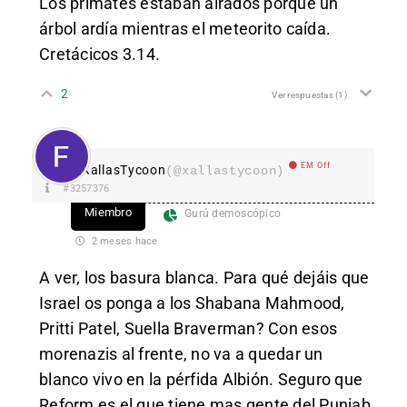
Los primates estaban airados porque un
árbol ardía mientras el meteorito caída.
Cretácicos 3.14.
2
Ver respuestas
(1)
EM Off
XallasTycoon
(@xallastycoon)
#3257376
Miembro
Gurú demoscópico
2 meses hace
A ver, los basura blanca. Para qué dejáis que
Israel os ponga a los Shabana Mahmood,
Pritti Patel, Suella Braverman? Con esos
morenazis al frente, no va a quedar un
blanco vivo en la pérfida Albión. Seguro que
Reform es el que tiene mas gente del Punjab,