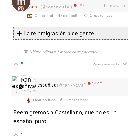
EM Off
#3257351
manu
(@noninquim)
Colaborador de campaña
2 meses hace
La reinmigración pide gente
Último editado 2 meses hace por manu
5
Ver respuestas
(1)
EM Off
Ran españiva
(@ran-viva)
#3257348
Líder político
2 meses hace
Reemigremos a Castellano, que no es un
español puro.
1