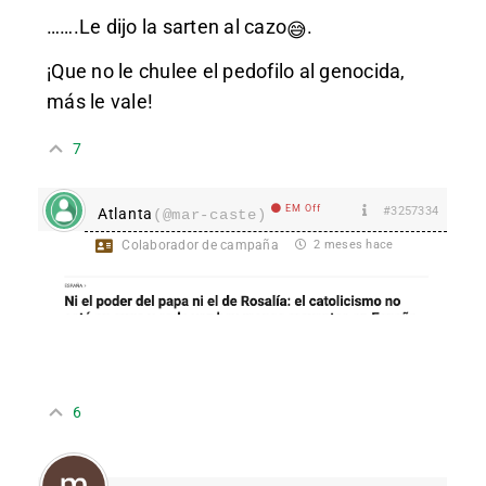
…….Le dijo la sarten al cazo
.
😅
¡Que no le chulee el pedofilo al genocida,
más le vale!
7
EM Off
#3257334
Atlanta
(@mar-caste)
Colaborador de campaña
2 meses hace
6