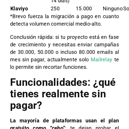
14 días)
Klaviyo
250
15.000
Ninguno
So
*Brevo fuerza la migración a pago en cuanto
detecta volumen comercial medio-alto.
Conclusión rápida: si tu proyecto está en fase
de crecimiento y necesitas enviar campañas
de 30.000, 50.000 o incluso 80.000 emails al
mes sin pagar, actualmente solo
Mailrelay
te
lo permite sin recortar funciones.
Funcionalidades: ¿qué
tienes realmente sin
pagar?
La mayoría de plataformas usan el plan
gratuito como “cebo”
: te dejan probar el