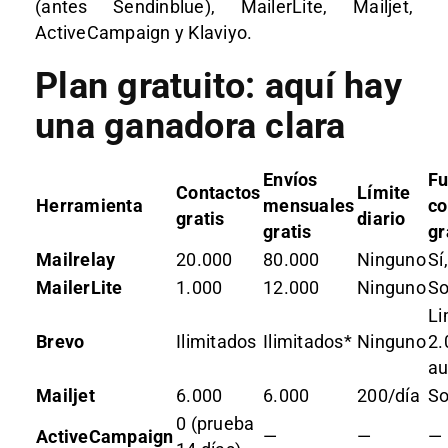
(antes Sendinblue), MailerLite, Mailjet,
ActiveCampaign y Klaviyo.
Plan gratuito: aquí hay
una ganadora clara
Envíos
Fu
Contactos
Límite
Herramienta
mensuales
co
gratis
diario
gratis
gr
Mailrelay
20.000
80.000
Ninguno
Sí
MailerLite
1.000
12.000
Ninguno
So
Li
Brevo
Ilimitados
Ilimitados*
Ninguno
2.
au
Mailjet
6.000
6.000
200/día
So
0 (prueba
ActiveCampaign
—
—
—