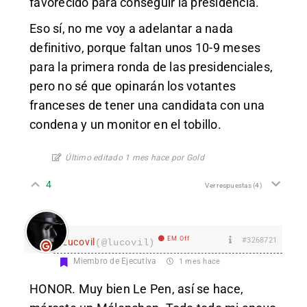
favorecido para conseguir la presidencia.
Eso sí, no me voy a adelantar a nada
definitivo, porque faltan unos 10-9 meses
para la primera ronda de las presidenciales,
pero no sé que opinarán los votantes
franceses de tener una candidata con una
condena y un monitor en el tobillo.
Último editado 1 mes hace por Gold
4
Ver respuestas
(4)
EM Off
#3268721
Lucovil
(@lucovil)
Miembro de Ejecutiva
1 mes hace
HONOR. Muy bien Le Pen, así se hace,