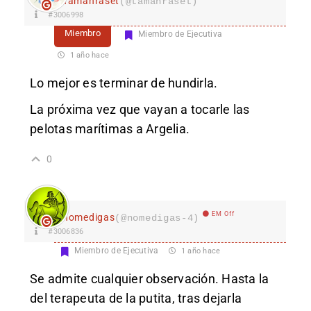
Tamanraset
(@tamanraset)
#3006998
Miembro
Miembro de Ejecutiva
1 año hace
Lo mejor es terminar de hundirla.
La próxima vez que vayan a tocarle las
pelotas marítimas a Argelia.
0
EM Off
nomedigas
(@nomedigas-4)
#3006836
Miembro de Ejecutiva
1 año hace
Se admite cualquier observación. Hasta la
del terapeuta de la putita, tras dejarla