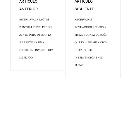
ARTÍCULO
ARTÍCULO
ANTERIOR
SIGUIENTE
RUEDA AVALA PACTOS
ARCHIVADAS
PUNTUALES DEL PP CON
ACTUACIONES CONTRA
JUNTS, PERO DESCARTA
EDIL DE VOX ALCORCÓN
SU APOYO EN UNA
QUE EXHIBIÓ MUNICIÓN
FUTURIBLE INVESTIDURA
DURANTE SU
DE FEIJÓO
INTERVENCIÓN EN EL
PLENO