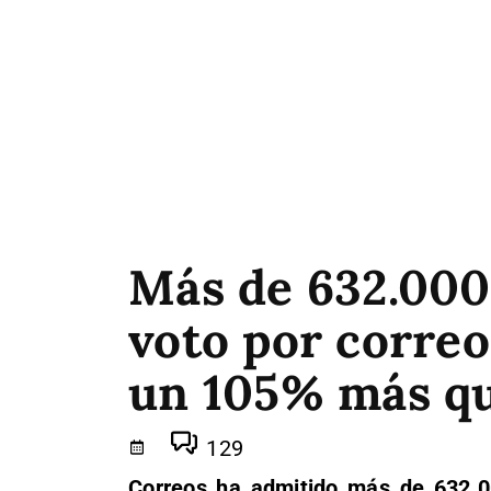
Más de 632.000 
voto por correo
un 105% más qu
129
Correos ha admitido más de 632.00