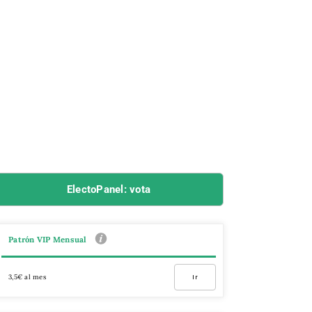
ElectoPanel: vota
Patrón VIP Mensual
3,5€ al mes
Ir