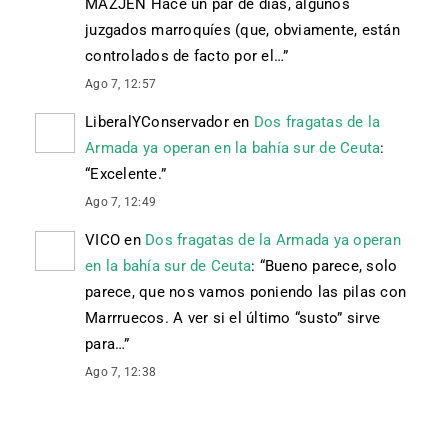
MAZJEN Hace un par de días, algunos
juzgados marroquíes (que, obviamente, están
controlados de facto por el…
”
Ago 7, 12:57
LiberalYConservador
en
Dos fragatas de la
Armada ya operan en la bahía sur de Ceuta
:
“
Excelente.
”
Ago 7, 12:49
VICO
en
Dos fragatas de la Armada ya operan
en la bahía sur de Ceuta
: “
Bueno parece, solo
parece, que nos vamos poniendo las pilas con
Marrruecos. A ver si el último “susto” sirve
para…
”
Ago 7, 12:38