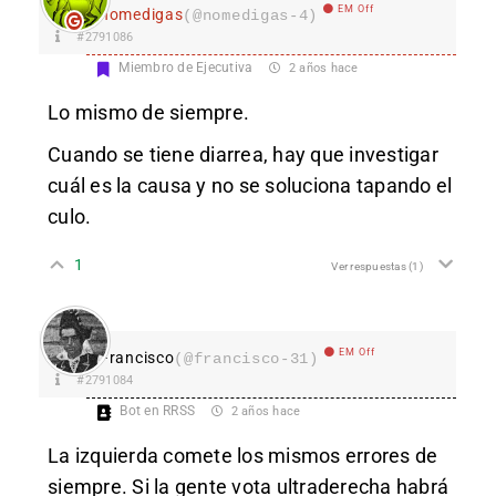
EM Off
nomedigas
(@nomedigas-4)
#2791086
Miembro de Ejecutiva
2 años hace
Lo mismo de siempre.
Cuando se tiene diarrea, hay que investigar
cuál es la causa y no se soluciona tapando el
culo.
1
Ver respuestas
(1)
EM Off
Francisco
(@francisco-31)
#2791084
Bot en RRSS
2 años hace
La izquierda comete los mismos errores de
siempre. Si la gente vota ultraderecha habrá