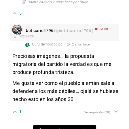
Último editado 2 años hace por Duke
5
EM Off
boticario4796
(@boticario4796)
#2791034
Gurú demoscópico
2 años hace
Preciosas imágenes… la propuesta
migratoria del partido la verdad es que me
produce profunda tristeza.
Me gusta ver como el pueblo alemán sale a
defender a los más débiles… ojalá se hubiese
hecho esto en los años 30
1
Ver respuestas
(20)