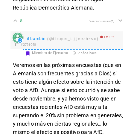
República Democrática Alemana.
5
Ver respuestas
(2)
EM Off
il bambini
(@disqus_tjjeezbrvx)
#2791048
Miembro de Ejecutiva
2 años hace
Veremos en las próximas encuestas (que en
Alemania son frecuentes gracias a Dios) si
esto tiene algún efecto sobre la intención de
voto a AfD. Aunque si esto ocurrió y se sabe
desde noviembre, y ya hemos visto que en
encuestas recientes AfD está muy alta
superando el 20% sin problema en generales,
y mucho más en ciertas regionales… lo
mismo el efecto es positivo para AfD.