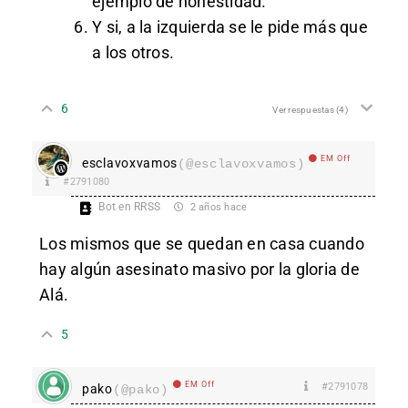
ejemplo de honestidad.
Y si, a la izquierda se le pide más que
a los otros.
6
Ver respuestas
(4)
EM Off
esclavoxvamos
(@esclavoxvamos)
#2791080
Bot en RRSS
2 años hace
Los mismos que se quedan en casa cuando
hay algún asesinato masivo por la gloria de
Alá.
5
EM Off
#2791078
pako
(@pako)