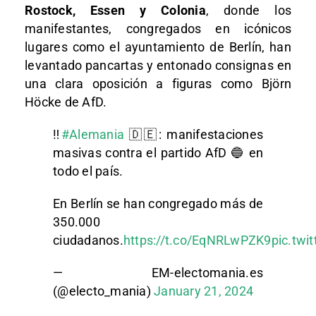
Rostock, Essen y Colonia
, donde los
manifestantes, congregados en icónicos
lugares como el ayuntamiento de Berlín, han
levantado pancartas y entonado consignas en
una clara oposición a figuras como Björn
Höcke de AfD.
‼️
#Alemania
🇩🇪: manifestaciones
masivas contra el partido AfD 🔵 en
todo el país.
En Berlín se han congregado más de
350.000
ciudadanos.
https://t.co/EqNRLwPZK9
pic.twi
— EM-electomania.es
(@electo_mania)
January 21, 2024