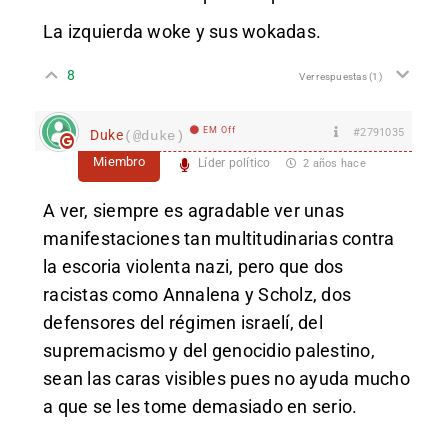
La izquierda woke y sus wokadas.
8
Ver respuestas
(1)
EM Off
#2791035
Duke
(@duke)
Miembro
Líder político
2 años hace
A ver, siempre es agradable ver unas
manifestaciones tan multitudinarias contra
la escoria violenta nazi, pero que dos
racistas como Annalena y Scholz, dos
defensores del régimen israelí, del
supremacismo y del genocidio palestino,
sean las caras visibles pues no ayuda mucho
a que se les tome demasiado en serio.