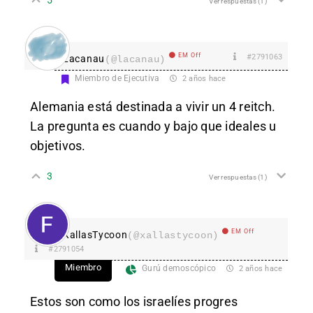
Ver respuestas
(1)
EM Off
#2791063
Lacanau
(@lacanau)
Miembro de Ejecutiva
2 años hace
Alemania está destinada a vivir un 4 reitch.
La pregunta es cuando y bajo que ideales u
objetivos.
3
Ver respuestas
(1)
EM Off
XallasTycoon
(@xallastycoon)
#2791054
Miembro
Gurú demoscópico
2 años hace
Estos son como los israelíes progres