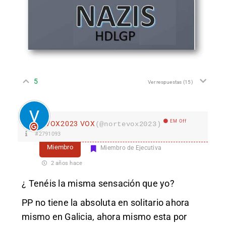
5
Ver respuestas
(15)
EM Off
VOX2023 VOX
(@nortevox2023)
#2791093
Miembro
Miembro de Ejecutiva
2 años hace
¿ Tenéis la misma sensación que yo?
PP no tiene la absoluta en solitario ahora
mismo en Galicia, ahora mismo esta por