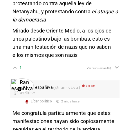
protestando contra aquella ley de
Netanyahu, y protestando contra
el ataque a
la democracia
Mirado desde Oriente Medio, a los ojos de
unos palestinos bajo las bombas, esto es
una manifestación de nazis que no saben
ellos mismos que son nazis
1
Ver respuestas
(4)
EM Off
Ran españiva
(@ran-viva)
#2791052
Líder político
2 años hace
Me congratula particularmente que estas
manifestaciones hayan sido copiosamente
seguidas en el territorio de la antigua