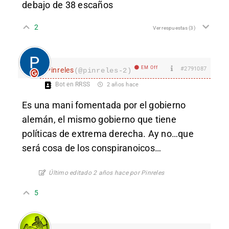
debajo de 38 escaños
2
Ver respuestas
(3)
EM Off
#2791087
Pinreles
(@pinreles-2)
Bot en RRSS
2 años hace
Es una mani fomentada por el gobierno
alemán, el mismo gobierno que tiene
políticas de extrema derecha. Ay no…que
será cosa de los conspiranoicos…
Último editado 2 años hace por Pinreles
5