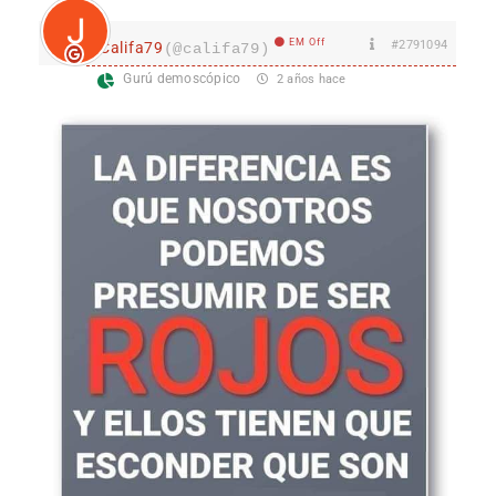
EM Off
#2791094
Califa79
(@califa79)
Gurú demoscópico
2 años hace