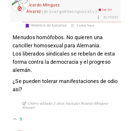
Ricardo Mínguez
EM Off
Álvarez
(@ricargo85minguezalv)
#2791097
Miembro de Ejecutiva
2 años hace
Menudos homófobos. No quieren una
canciller homosexual para Alemania.
Los liberados sindicales se rebelan de esta
forma contra la democracia y el progreso
alemán.
¿Se pueden tolerar manifestaciones de odio
así?
Último editado 2 años hace por Ricardo Mínguez
Álvarez
3