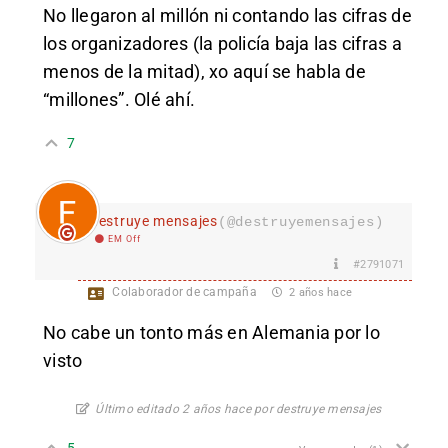
No llegaron al millón ni contando las cifras de
los organizadores (la policía baja las cifras a
menos de la mitad), xo aquí se habla de
“millones”. Olé ahí.
7
destruye mensajes
(@destruyemensajes)
EM Off
#2791071
Colaborador de campaña
2 años hace
No cabe un tonto más en Alemania por lo
visto
Último editado 2 años hace por destruye mensajes
5