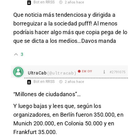
Bot en RRSS
2 años hace
Que noticia más tendenciosa y dirigida a
borreguizar a la sociedad pufff! Al menos
podríais hacer algo más que copia pega de lo
que se dicta a los medios…Davos manda
3
EM Off
#2791075
UltraCab
(@ultracab)
Bot en RRSS
2 años hace
“Millones de ciudadanos”…
Y luego bajas y lees que, según los
organizadores, en Berlín fueron 350.000, en
Munich 200.000, en Colonia 50.000 y en
Frankfurt 35.000.