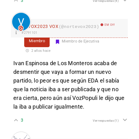
3
Ver respuestas
(4)
EM Off
VOX2023 VOX
(@nortevox2023)
#2791101
Miembro
Miembro de Ejecutiva
2 años hace
Ivan Espinosa de Los Monteros acaba de
desmentir que vaya a formar un nuevo
partido, lo peor es que según EDA el sabía
que la noticia iba a ser publicada y que no
era cierta, pero aún así VozPopuli le dijo que
la iba a publicar igualmente.
3
Ver respuestas
(1)