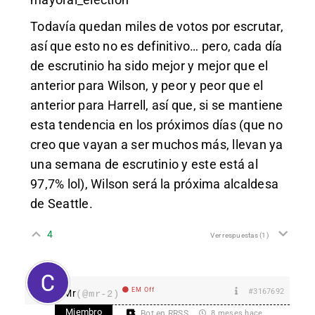
Todavía quedan miles de votos por escrutar,
así que esto no es definitivo… pero, cada día
de escrutinio ha sido mejor y mejor que el
anterior para Wilson, y peor y peor que el
anterior para Harrell, así que, si se mantiene
esta tendencia en los próximos días (que no
creo que vayan a ser muchos más, llevan ya
una semana de escrutinio y este está al
97,7% lol), Wilson será la próxima alcaldesa
de Seattle.
4
Ver respuestas
(1)
EM Off
#3167692
Mr
(@mr-2)
Miembro
Bot en RRSS
8 meses hace