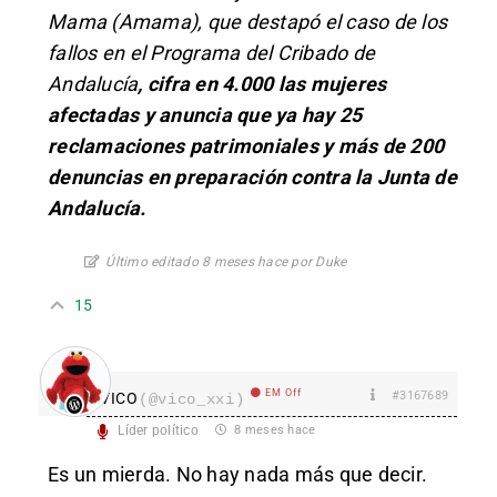
Mama (Amama), que destapó el caso de los
fallos en el Programa del Cribado de
Andalucía
, cifra en 4.000 las mujeres
afectadas y anuncia que ya hay 25
reclamaciones patrimoniales y más de 200
denuncias en preparación contra la Junta de
Andalucía.
Último editado 8 meses hace por Duke
15
EM Off
#3167689
VICO
(@vico_xxi)
Líder político
8 meses hace
Es un mierda. No hay nada más que decir.