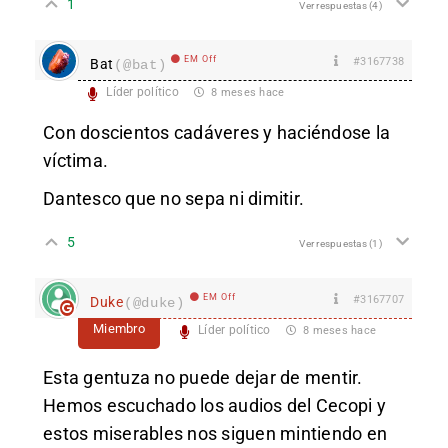
1
Ver respuestas
(4)
EM Off
#3167738
Bat
(@bat)
Líder político
8 meses hace
Con doscientos cadáveres y haciéndose la
víctima.
Dantesco que no sepa ni dimitir.
5
Ver respuestas
(1)
EM Off
#3167707
Duke
(@duke)
Miembro
Líder político
8 meses hace
Esta gentuza no puede dejar de mentir.
Hemos escuchado los audios del Cecopi y
estos miserables nos siguen mintiendo en