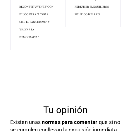
RECONSTITUYENTE" CON
REDEFINIR EL EQUILIBRIO
FEIJÓO PARA "ACABAR
POLÍTICO DEL PAÍS
CON EL SANCHISMO" Y
"SALVAR LA
DEMOCRACIA"
Tu opinión
Existen unas
normas
para comentar
que si no
se cumplen conllevan la expulsión inmediata