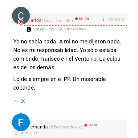
EM Off
#3167676
Carlos
(@carlos-49)
Bot en RRSS
8 meses hace
Yo no sabía nada. A mi no me dijeron nada.
No es mi responsabilidad. Yo sólo estaba
comiendo marisco en el Ventorro. La culpa
es de los demás.
Lo de siempre en el PP. Un miserable
cobarde.
20
EM Off
Fernando
(@fernando-8)
#3167673