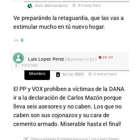
Gurú demoscópico
8 meses hace
Ve preparándo la retaguardia, que las vas a
estimular mucho en tú nuevo hogar.
8
EM Off
Luis Lopez Perez
(@yosoyrojo)
#3167683
Miembro
Bot en RRSS
8 meses hace
El PP y VOX prohíben a víctimas de la DANA
ir a la declaración de Carlos Mazón porque
lleva seis asesores y no caben. Los que no
caben son sus cojonazos y su cara de
cemento armado. Miserable hasta el final!
Último editado 8 meses hace por Luis Lopez Perez