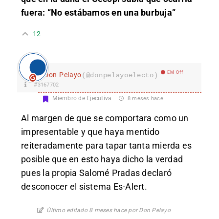
fuera: “No estábamos en una burbuja”
12
EM Off
Don Pelayo
(@donpelayoelecto)
#3167702
Miembro de Ejecutiva
8 meses hace
Al margen de que se comportara como un
impresentable y que haya mentido
reiteradamente para tapar tanta mierda es
posible que en esto haya dicho la verdad
pues la propia Salomé Pradas declaró
desconocer el sistema Es-Alert.
Último editado 8 meses hace por Don Pelayo