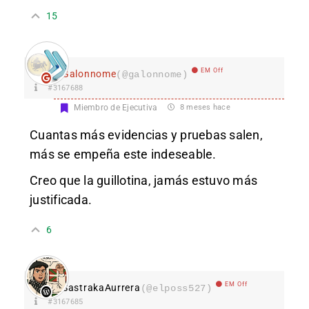
15
EM Off
Galonnome
(@galonnome)
#3167688
Miembro de Ejecutiva
8 meses hace
Cuantas más evidencias y pruebas salen,
más se empeña este indeseable.
Creo que la guillotina, jamás estuvo más
justificada.
6
EM Off
SastrakaAurrera
(@elposs527)
#3167685