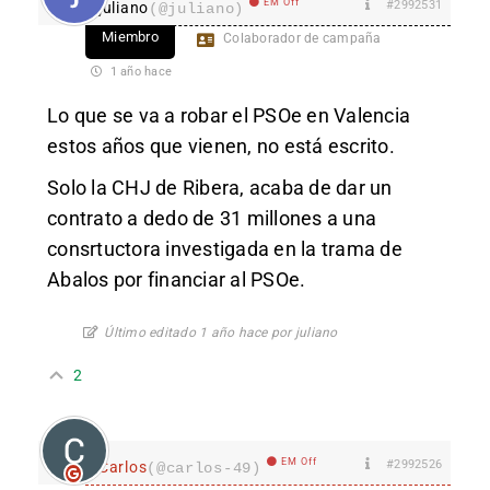
EM Off
#2992531
juliano
(@juliano)
Miembro
Colaborador de campaña
1 año hace
Lo que se va a robar el PSOe en Valencia
estos años que vienen, no está escrito.
Solo la CHJ de Ribera, acaba de dar un
contrato a dedo de 31 millones a una
consrtuctora investigada en la trama de
Abalos por financiar al PSOe.
Último editado 1 año hace por juliano
2
EM Off
#2992526
Carlos
(@carlos-49)