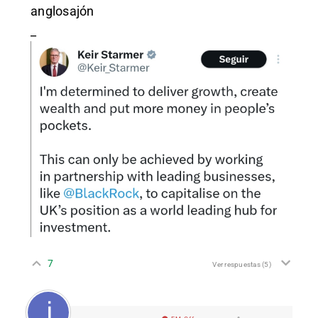
anglosajón
_
7
Ver respuestas
(5)