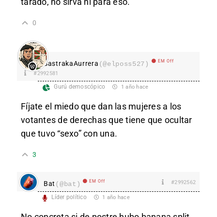
tarado, no sirva ni para eso.
0
EM Off
SastrakaAurrera
(@elposs527)
#2992581
Gurú demoscópico
1 año hace
Fíjate el miedo que dan las mujeres a los
votantes de derechas que tiene que ocultar
que tuvo “sexo” con una.
3
EM Off
#2992562
Bat
(@bat)
Líder político
1 año hace
No concreta si de postre hubo banana split.