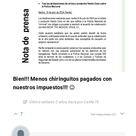
Bien!!! Menos chiringuitos pagados con
nuestros impuestos!!!
😉
Último editado 2 años hace por Califa79
7
Ver respuestas
(2)