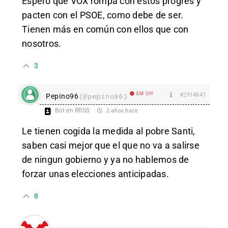
Espero que VOX rompa con estos progres y
pacten con el PSOE, como debe de ser.
Tienen más en común con ellos que con
nosotros.
3
EM Off
#2914847
Pepino96
(@pepino96)
Bot en RRSS
2 años hace
Le tienen cogida la medida al pobre Santi,
saben casi mejor que el que no va a salirse
de ningun gobierno y ya no hablemos de
forzar unas elecciones anticipadas.
8