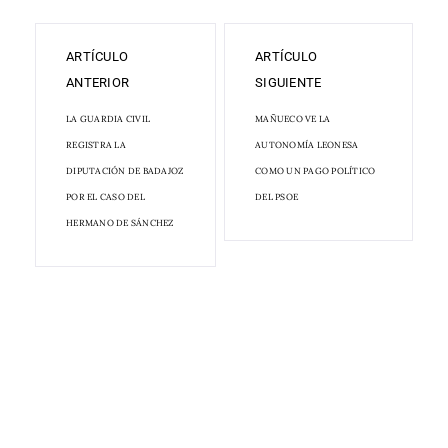
ARTÍCULO
ARTÍCULO
ANTERIOR
SIGUIENTE
LA GUARDIA CIVIL
MAÑUECO VE LA
REGISTRA LA
AUTONOMÍA LEONESA
DIPUTACIÓN DE BADAJOZ
COMO UN PAGO POLÍTICO
POR EL CASO DEL
DEL PSOE
HERMANO DE SÁNCHEZ