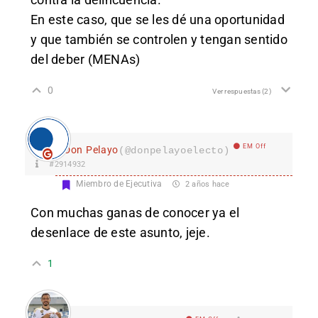
En este caso, que se les dé una oportunidad
y que también se controlen y tengan sentido
del deber (MENAs)
0
Ver respuestas
(2)
EM Off
Don Pelayo
(@donpelayoelecto)
#2914932
Miembro de Ejecutiva
2 años hace
Con muchas ganas de conocer ya el
desenlace de este asunto, jeje.
1