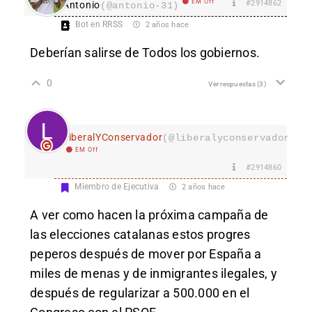
EM Off
#2914862
Antonio
(@antonio-31)
Bot en RRSS
2 años hace
Deberían salirse de Todos los gobiernos.
0
Ver respuestas
(3)
LiberalYConservador
(@liberalyconservador133
EM Off
#2914860
Miembro de Ejecutiva
2 años hace
A ver como hacen la próxima campaña de
las elecciones catalanas estos progres
peperos después de mover por España a
miles de menas y de inmigrantes ilegales, y
después de regularizar a 500.000 en el