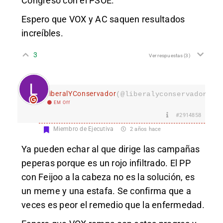
Congreso con el PSOE.
Espero que VOX y AC saquen resultados
increíbles.
3
Ver respuestas
(3)
LiberalYConservador
(@liberalyconservador133
EM Off
#2914858
Miembro de Ejecutiva
2 años hace
Ya pueden echar al que dirige las campañas
peperas porque es un rojo infiltrado. El PP
con Feijoo a la cabeza no es la solución, es
un meme y una estafa. Se confirma que a
veces es peor el remedio que la enfermedad.