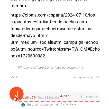
mentira
https://elpais.com/espana/2024-07-10/los-
supuestos-estudiantes-de-nacho-cano-
tenian-denegado-el-permiso-de-estudios-
desde-mayo.html?
utm_medium=social&utm_campaign=echob
ox&utm_source=Twitter&ssm=TW_CM#Echo
box=1720600982
Último editado 2 años hace por ilicitano112
8
Ver respuestas
(2)
EM Off
#2914828
Califa79
(@califa79)
Gurú demoscópico
2 años hace