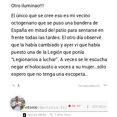
Otro iluminao!!!
El único que se cree eso es mi vecino
octogenario que se puso una bandera de
España en mitad del patio para sentarse en
frente todas las tardes. El otro día observé
que la había cambiado y ayer vi que había
puesto una de la Legión que ponía
“Legionarios a luchar”. A veces se le escucha
negar el holocausto a voces a su mujer…sólo
espero que no tenga una escopeta…
4
Ver respuestas
(2)
EM Off
#2914826
Antonio
(@antonio-31)
Bot en RRSS
2 años hace