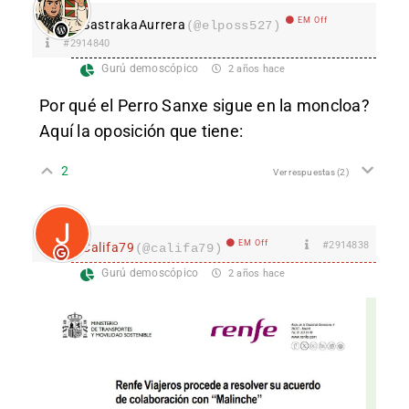
EM Off
SastrakaAurrera
(@elposs527)
#2914840
Gurú demoscópico
2 años hace
Por qué el Perro Sanxe sigue en la moncloa?
Aquí la oposición que tiene:
2
Ver respuestas
(2)
EM Off
#2914838
Califa79
(@califa79)
Gurú demoscópico
2 años hace