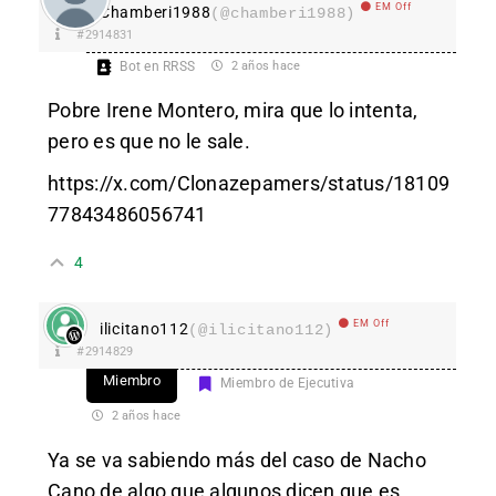
EM Off
Chamberi1988
(@chamberi1988)
#2914831
Bot en RRSS
2 años hace
Pobre Irene Montero, mira que lo intenta,
pero es que no le sale.
https://x.com/Clonazepamers/status/18109
77843486056741
4
EM Off
ilicitano112
(@ilicitano112)
#2914829
Miembro
Miembro de Ejecutiva
2 años hace
Ya se va sabiendo más del caso de Nacho
Cano de algo que algunos dicen que es