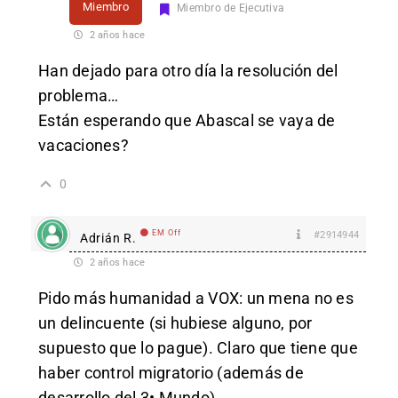
Miembro
Miembro de Ejecutiva
2 años hace
Han dejado para otro día la resolución del
problema…
Están esperando que Abascal se vaya de
vacaciones?
0
EM Off
#2914944
Adrián R.
2 años hace
Pido más humanidad a VOX: un mena no es
un delincuente (si hubiese alguno, por
supuesto que lo pague). Claro que tiene que
haber control migratorio (además de
desarrollo del 3• Mundo).