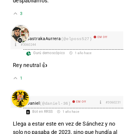
despabilamos.
3
EM Off
SastrakaAurrera
(@elposs527)
#3060244
Gurú demoscópico
1 año hace
Rey neutral 👍
1
EM Off
#3060231
Daniel
(@daniel-36)
Bot en RRSS
1 año hace
Llega a estar este en vez de Sánchez y no
solo no pasaba de 2023, sino que hundía al