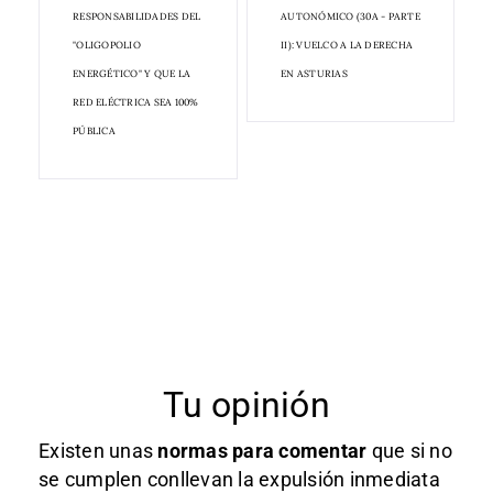
RESPONSABILIDADES DEL
AUTONÓMICO (30A - PARTE
"OLIGOPOLIO
II): VUELCO A LA DERECHA
ENERGÉTICO" Y QUE LA
EN ASTURIAS
RED ELÉCTRICA SEA 100%
PÚBLICA
Tu opinión
Existen unas
normas
para comentar
que si no
se cumplen conllevan la expulsión inmediata