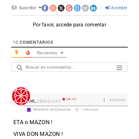
Suscribir
Acceder
Por favor, accede para comentar
10
COMENTARIOS
Recientes
EM Off
#3060360
Dei_
(@deivid)
Miembro de Ejecutiva
1 año hace
ETA o MAZON !
VIVA DON MAZON !