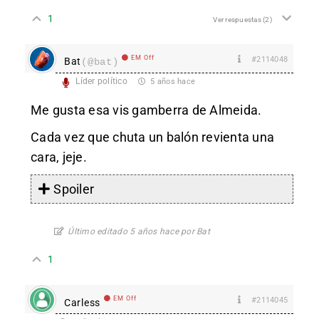
1
Ver respuestas
(2)
EM Off
#2114048
Bat
(@bat)
Líder político
5 años hace
Me gusta esa vis gamberra de Almeida.
Cada vez que chuta un balón revienta una
cara, jeje.
Spoiler
Último editado 5 años hace por Bat
1
EM Off
#2114045
Carless