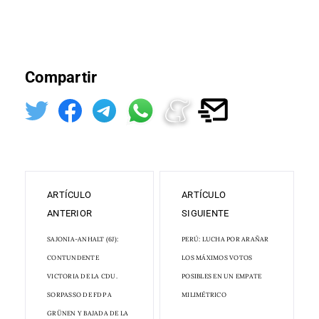
Compartir
ARTÍCULO
ARTÍCULO
ANTERIOR
SIGUIENTE
SAJONIA-ANHALT (6J):
PERÚ: LUCHA POR ARAÑAR
CONTUNDENTE
LOS MÁXIMOS VOTOS
VICTORIA DE LA CDU.
POSIBLES EN UN EMPATE
SORPASSO DE FDP A
MILIMÉTRICO
GRÜNEN Y BAJADA DE LA