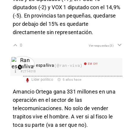
diputados (-2) y VOX 1 diputado con el 14,9%
(-5). En provincias tan pequeñas, quedarse
por debajo del 15% es quedarte
directamente sin representación.
0
Ver respuestas
(3)
EM Off
Ran españiva
(@ran-viva)
#2114018
Líder político
5 años hace
Amancio Ortega gana 331 millones en una
operación en el sector de las
telecomunicaciones. No solo de vender
trapitos vive el hombre. A ver si al fisco le
toca su parte (va a ser que no).