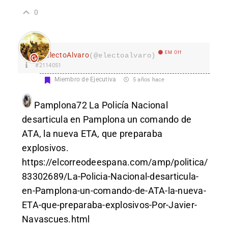
0
EM Off
electoAlvaro
(@electoalvaro)
#2114051
Miembro de Ejecutiva
5 años hace
Pamplona72
La Policía Nacional
desarticula en Pamplona un comando de
ATA, la nueva ETA, que preparaba
explosivos.
https://elcorreodeespana.com/amp/politica/
83302689/La-Policia-Nacional-desarticula-
en-Pamplona-un-comando-de-ATA-la-nueva-
ETA-que-preparaba-explosivos-Por-Javier-
Navascues.html