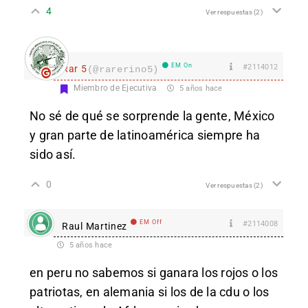
4
Ver respuestas
(2)
EM On
#2114012
Rar 5
(@rarerino5)
Miembro de Ejecutiva
5 años hace
No sé de qué se sorprende la gente, México
y gran parte de latinoamérica siempre ha
sido así.
0
Ver respuestas
(2)
EM Off
#2114008
Raul Martinez
5 años hace
en peru no sabemos si ganara los rojos o los
patriotas, en alemania si los de la cdu o los