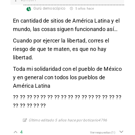
#2113971
Gurú demoscópico
5 años hace
En cantidad de sitios de América Latina y el
mundo, las cosas siguen funcionando así…
Cuando por ejercer la libertad, corres el
riesgo de que te maten, es que no hay
libertad.
Toda mi solidaridad con el pueblo de México
y en general con todos los pueblos de
América Latina
?? ?? ?? ?? ?? ?? ?? ?? ?? ?? ?? ?? ?? ?? ?? ??
?? ?? ?? ?? ??
Último editado 5 años hace por boticario4796
4
Ver respuestas
(1)