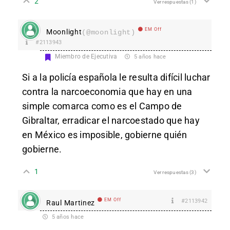
2
Ver respuestas
(1)
EM Off
Moonlight
(@moonlight)
#2113943
Miembro de Ejecutiva
5 años hace
Si a la policía española le resulta difícil luchar
contra la narcoeconomia que hay en una
simple comarca como es el Campo de
Gibraltar, erradicar el narcoestado que hay
en México es imposible, gobierne quién
gobierne.
1
Ver respuestas
(3)
EM Off
#2113942
Raul Martinez
5 años hace