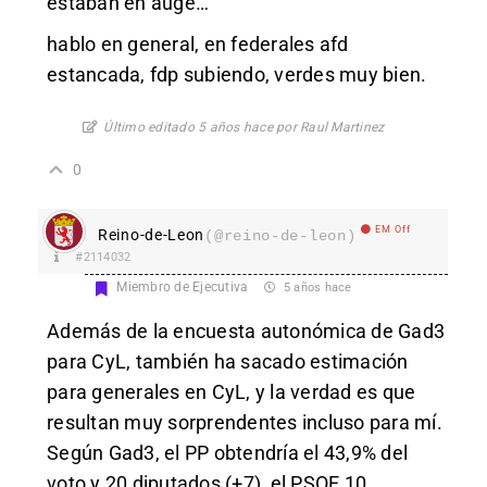
estaban en auge…
hablo en general, en federales afd
estancada, fdp subiendo, verdes muy bien.
Último editado 5 años hace por Raul Martinez
0
EM Off
Reino-de-Leon
(@reino-de-leon)
#2114032
Miembro de Ejecutiva
5 años hace
Además de la encuesta autonómica de Gad3
para CyL, también ha sacado estimación
para generales en CyL, y la verdad es que
resultan muy sorprendentes incluso para mí.
Según Gad3, el PP obtendría el 43,9% del
voto y 20 diputados (+7), el PSOE 10