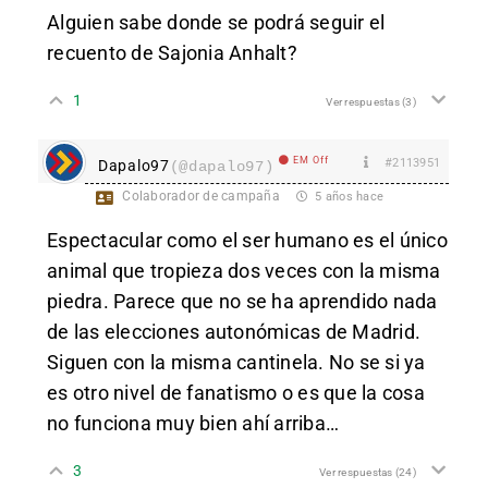
Alguien sabe donde se podrá seguir el
recuento de
Sajonia Anhalt?
1
Ver respuestas
(3)
EM Off
#2113951
Dapalo97
(@dapalo97)
Colaborador de campaña
5 años hace
Espectacular como el ser humano es el único
animal que tropieza dos veces con la misma
piedra. Parece que no se ha aprendido nada
de las elecciones autonómicas de Madrid.
Siguen con la misma cantinela. No se si ya
es otro nivel de fanatismo o es que la cosa
no funciona muy bien ahí arriba…
3
Ver respuestas
(24)