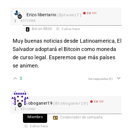
EM Off
Erizo libertario
(@ptwsm17)
#2113968
Bot en RRSS
5 años hace
Muy buenas noticias desde Latinoamerica, El
Salvador adoptará el Bitcoin como moneda
de curso legal. Esperemos que más países
se animen.
3
Ver respuestas
(9)
EM Off
toboganer19
(@toboganer19)
#2113960
Miembro
Colaborador de campaña
5 años hace