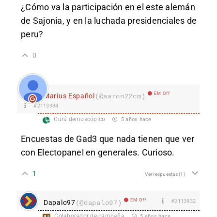
¿Cómo va la participación en el este alemán
de Sajonia, y en la luchada presidenciales de
peru?
0
EM Off
Marius Español
(@aaron22cm)
#2113934
Gurú demoscópico
5 años hace
Encuestas de Gad3 que nada tienen que ver
con Electopanel en generales. Curioso.
1
Ver respuestas
(1)
EM Off
#2113932
Dapalo97
(@dapalo97)
Colaborador de campaña
5 años hace