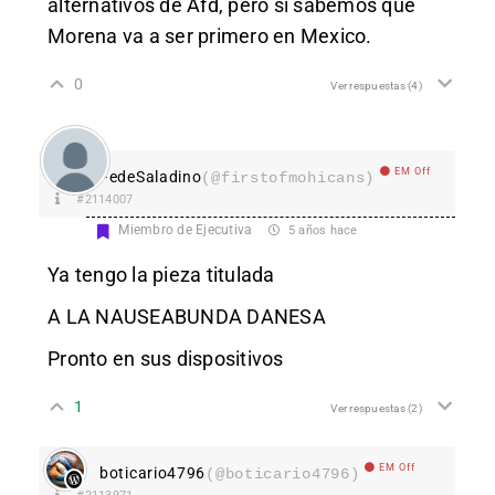
alternativos de Afd, pero si sabemos que
Morena va a ser primero en Mexico.
0
Ver respuestas
(4)
EM Off
FedeSaladino
(@firstofmohicans)
#2114007
Miembro de Ejecutiva
5 años hace
Ya tengo la pieza titulada
A LA NAUSEABUNDA DANESA
Pronto en sus dispositivos
1
Ver respuestas
(2)
EM Off
boticario4796
(@boticario4796)