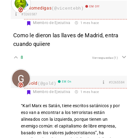
EM Off
Nomedigas
(@vicentebh)
#3265587
Miembro de Ejecutiva
1 mes hace
Como le dieron las llaves de Madrid, entra
cuando quiiere
8
Ver respuestas
(1)
EM On
#3265584
Gold
(@gold)
Miembro de Ejecutiva
1 mes hace
“Karl Marx es Satán, tiene escritos satánicos y por
eso van a encontrar a los terroristas están
alineados con la izquierda, porque tienen un
enemigo común: el capitalismo de libre empresa,
basado en los valores judeocristianos”, ha