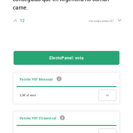
carne.
12
Ver respuestas
(3)
ElectoPanel: vota
Patrón VIP Mensual
3,5€ al mes
Ir
Patrón VIP Trimestral