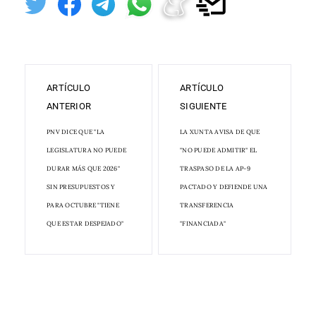
ARTÍCULO
ARTÍCULO
ANTERIOR
SIGUIENTE
PNV DICE QUE "LA
LA XUNTA AVISA DE QUE
LEGISLATURA NO PUEDE
"NO PUEDE ADMITIR" EL
DURAR MÁS QUE 2026"
TRASPASO DE LA AP-9
SIN PRESUPUESTOS Y
PACTADO Y DEFIENDE UNA
PARA OCTUBRE "TIENE
TRANSFERENCIA
QUE ESTAR DESPEJADO"
"FINANCIADA"