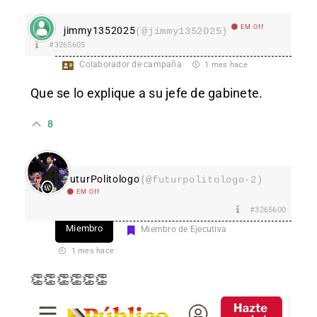
EM Off
jimmy1352025
(@jimmy1352025)
#3265605
Colaborador de campaña
1 mes hace
Que se lo explique a su jefe de gabinete.
8
FuturPolitologo
(@futurpolitologo-2)
EM Off
#3265600
Miembro
Miembro de Ejecutiva
1 mes hace
👏👏👏👏👏👏