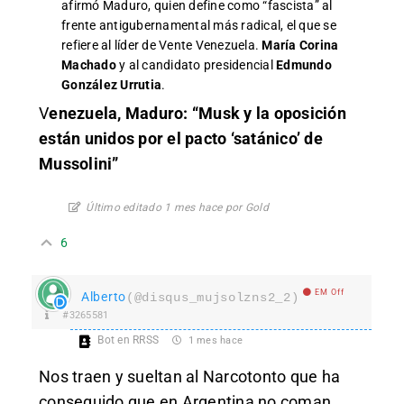
afirmó Maduro, quien define como “fascista” al
frente antigubernamental más radical, el que se
refiere al líder de Vente Venezuela.
María Corina
Machado
y al candidato presidencial
Edmundo
González Urrutia
.
V
enezuela, Maduro: “Musk y la oposición
están unidos por el pacto ‘satánico’ de
Mussolini”
Último editado 1 mes hace por Gold
6
EM Off
Alberto
(@disqus_mujsolzns2_2)
#3265581
Bot en RRSS
1 mes hace
Nos traen y sueltan al Narcotonto que ha
conseguido que en Argentina no coman