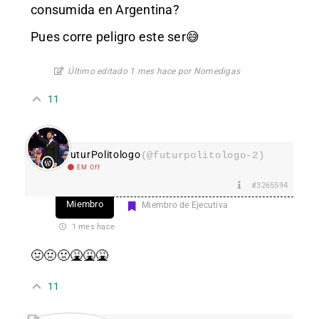
consumida en Argentina?
Pues corre peligro este ser 😅
Último editado 1 mes hace por Nomedigas
11
FuturPolitologo
(@futurpolitologo-2)
EM Off
#3265594
Miembro
Miembro de Ejecutiva
1 mes hace
🤢🤢🤢🤮🤮🤮
11