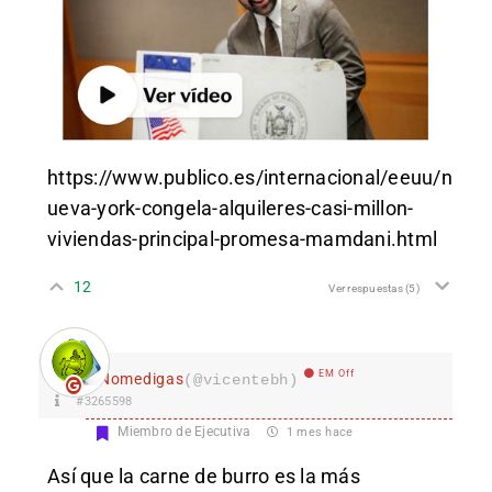
https://www.publico.es/internacional/eeuu/n
ueva-york-congela-alquileres-casi-millon-
viviendas-principal-promesa-mamdani.html
12
Ver respuestas
(5)
EM Off
Nomedigas
(@vicentebh)
#3265598
Miembro de Ejecutiva
1 mes hace
Así que la carne de burro es la más