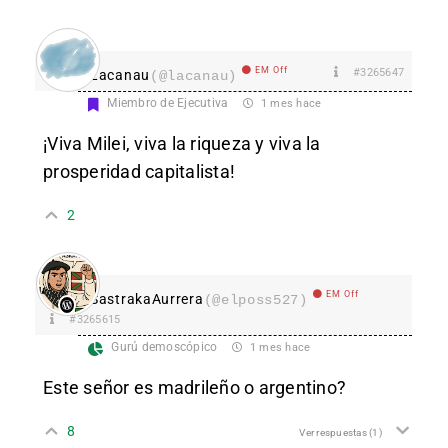
EM Off
#3265647
Lacanau
(@lacanau)
Miembro de Ejecutiva
1 mes hace
¡Viva Milei, viva la riqueza y viva la
prosperidad capitalista!
2
EM Off
SastrakaAurrera
(@elposs527)
#3265615
Gurú demoscópico
1 mes hace
Este señor es madrileño o argentino?
8
Ver respuestas
(1)