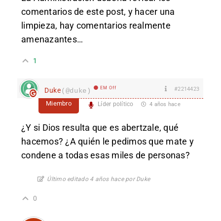
comentarios de este post, y hacer una
limpieza, hay comentarios realmente
amenazantes…
1
EM Off
#2214423
Duke
(@duke)
Miembro
Líder político
4 años hace
¿Y si Dios resulta que es abertzale, qué
hacemos? ¿A quién le pedimos que mate y
condene a todas esas miles de personas?
Último editado 4 años hace por Duke
0