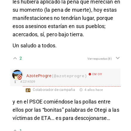
les hubiera aplicado la pena que merecían en
su momento (la pena de muerte), hoy estas
manifestaciones no tendrían lugar, porque
esos asesinos estarían en sus pueblos;
acercados, sí, pero bajo tierra.
Un saludo a todos.
2
Ver respuestas
(8)
EM Off
AzoteProgre
(@azoteprogre)
#2214509
Colaborador de campaña
4 años hace
y en el PSOE comiéndose las pollas entre
ellos por las “bonitas” palabras de Otegi a las
víctimas de ETA… es para descojonarse…
1