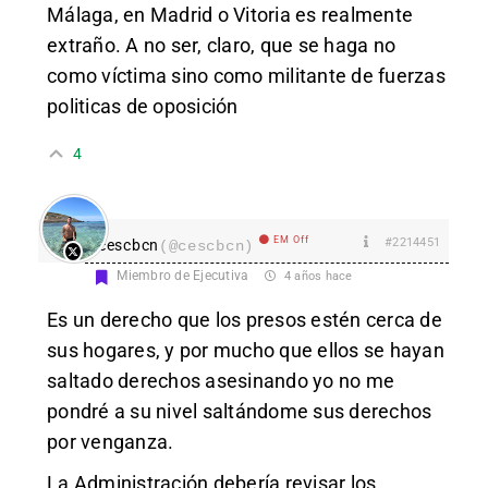
Málaga, en Madrid o Vitoria es realmente
extraño. A no ser, claro, que se haga no
como víctima sino como militante de fuerzas
politicas de oposición
4
EM Off
#2214451
cescbcn
(@cescbcn)
Miembro de Ejecutiva
4 años hace
Es un derecho que los presos estén cerca de
sus hogares, y por mucho que ellos se hayan
saltado derechos asesinando yo no me
pondré a su nivel saltándome sus derechos
por venganza.
La Administración debería revisar los