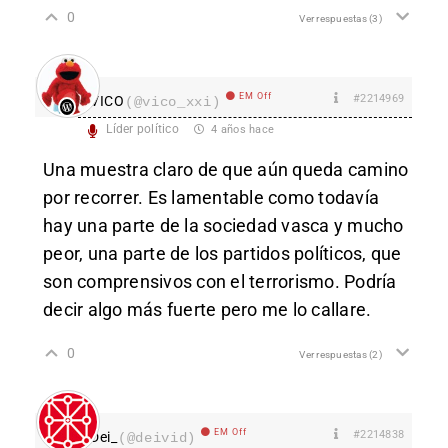
0
Ver respuestas
(3)
EM Off
#2214969
VICO
(@vico_xxi)
Líder político
4 años hace
Una muestra claro de que aún queda camino
por recorrer. Es lamentable como todavía
hay una parte de la sociedad vasca y mucho
peor, una parte de los partidos políticos, que
son comprensivos con el terrorismo. Podría
decir algo más fuerte pero me lo callare.
0
Ver respuestas
(2)
EM Off
#2214838
Dei_
(@deivid)