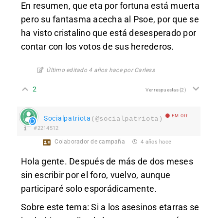
En resumen, que eta por fortuna está muerta
pero su fantasma acecha al Psoe, por que se
ha visto cristalino que está desesperado por
contar con los votos de sus herederos.
Último editado 4 años hace por Carless
2
Ver respuestas
(2)
EM Off
Socialpatriota
(@socialpatriota)
#2214512
Colaborador de campaña
4 años hace
Hola gente. Después de más de dos meses
sin escribir por el foro, vuelvo, aunque
participaré solo esporádicamente.
Sobre este tema: Si a los asesinos etarras se