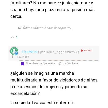
familiares? No me parece justo, siempre y
cuando haya una plaza en otra prisión más
cerca.
Último editado 4 años hace por Dei_
1
EM Off
il bambini
(@disqus_tjjeezbrvx)
#2214689
Miembro de Ejecutiva
4 años hace
¿alguien se imagina una marcha
multitudinaria a favor de violadores de niños,
o de asesinos de mujeres y pidiendo su
excarcelación?
la sociedad vasca está enferma.