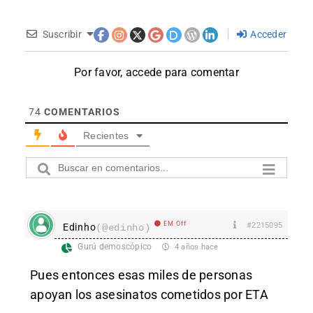
Suscribir
Acceder
Por favor, accede para comentar
74
COMENTARIOS
Recientes
EM Off
#2215095
Edinho
(@edinho)
Gurú demoscópico
4 años hace
Pues entonces esas miles de personas
apoyan los asesinatos cometidos por ETA