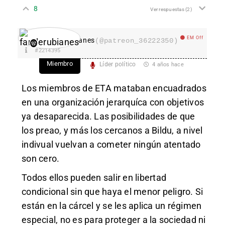
8
Ver respuestas
(2)
EM Off
fanderubianes
(@patreon_36222350)
#2214395
Miembro
Líder político
4 años hace
Los miembros de ETA mataban encuadrados
en una organización jerarquíca con objetivos
ya desaparecida. Las posibilidades de que
los preao, y más los cercanos a Bildu, a nivel
indivual vuelvan a cometer ningún atentado
son cero.
Todos ellos pueden salir en libertad
condicional sin que haya el menor peligro. Si
están en la cárcel y se les aplica un régimen
especial, no es para proteger a la sociedad ni