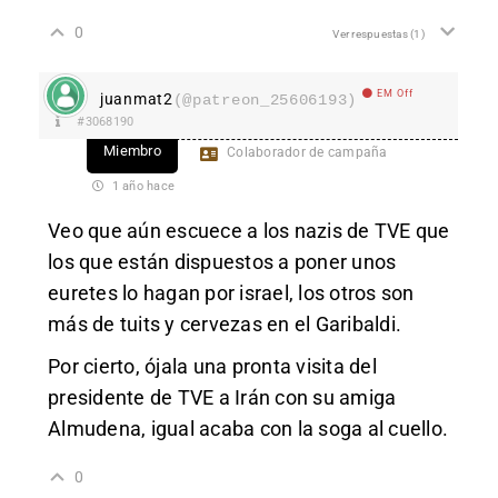
0
Ver respuestas
(1)
EM Off
juanmat2
(@patreon_25606193)
#3068190
Miembro
Colaborador de campaña
1 año hace
Veo que aún escuece a los nazis de TVE que
los que están dispuestos a poner unos
euretes lo hagan por israel, los otros son
más de tuits y cervezas en el Garibaldi.
Por cierto, ójala una pronta visita del
presidente de TVE a Irán con su amiga
Almudena, igual acaba con la soga al cuello.
0