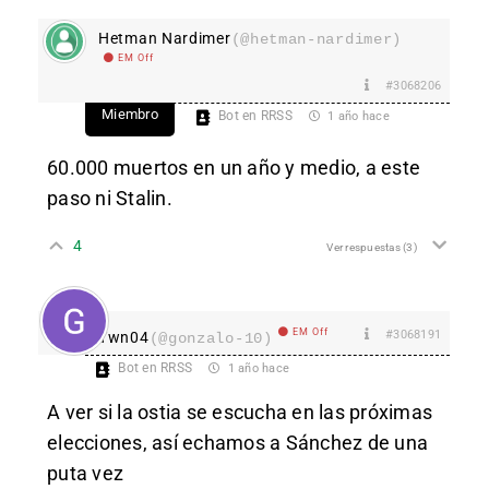
Hetman Nardimer
(@hetman-nardimer)
EM Off
#3068206
Miembro
Bot en RRSS
1 año hace
60.000 muertos en un año y medio, a este
paso ni Stalin.
4
Ver respuestas
(3)
EM Off
#3068191
Ywn04
(@gonzalo-10)
Bot en RRSS
1 año hace
A ver si la ostia se escucha en las próximas
elecciones, así echamos a Sánchez de una
puta vez