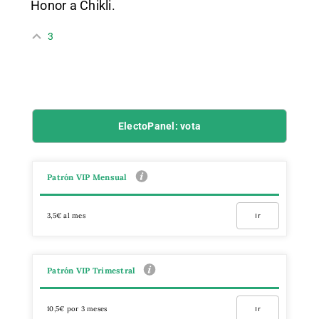
Honor a Chikli.
3
ElectoPanel: vota
Patrón VIP Mensual
3,5€ al mes
Ir
Patrón VIP Trimestral
10,5€ por 3 meses
Ir