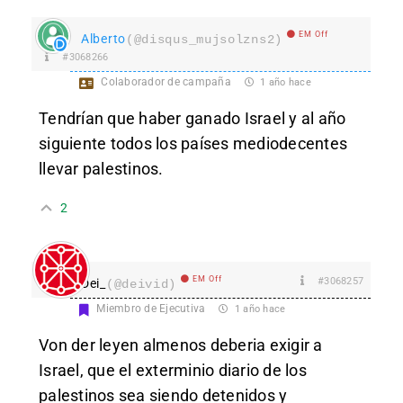
EM Off
Alberto
(@disqus_mujsolzns2)
#3068266
Colaborador de campaña
1 año hace
Tendrían que haber ganado Israel y al año
siguiente todos los países mediodecentes
llevar palestinos.
2
EM Off
#3068257
Dei_
(@deivid)
Miembro de Ejecutiva
1 año hace
Von der leyen almenos deberia exigir a
Israel, que el exterminio diario de los
palestinos sea siendo detenidos y