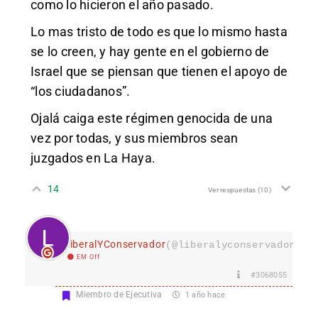
como lo hicieron el año pasado.
Lo mas tristo de todo es que lo mismo hasta
se lo creen, y hay gente en el gobierno de
Israel que se piensan que tienen el apoyo de
“los ciudadanos”.
Ojalá caiga este régimen genocida de una
vez por todas, y sus miembros sean
juzgados en La Haya.
14
Ver respuestas
(10)
LiberalYConservador
(@liberalyconservador133
EM Off
#3068055
Miembro de Ejecutiva
1 año hace