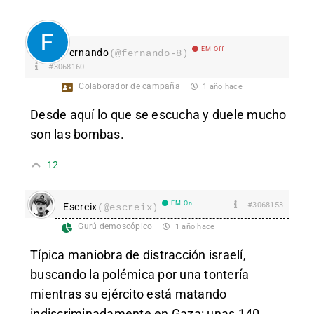
EM Off
Fernando
(@fernando-8)
#3068160
Colaborador de campaña
1 año hace
Desde aquí lo que se escucha y duele mucho
son las bombas.
12
EM On
#3068153
Escreix
(@escreix)
Gurú demoscópico
1 año hace
Típica maniobra de distracción israelí,
buscando la polémica por una tontería
mientras su ejército está matando
indiscriminadamente en Gaza: unas 140