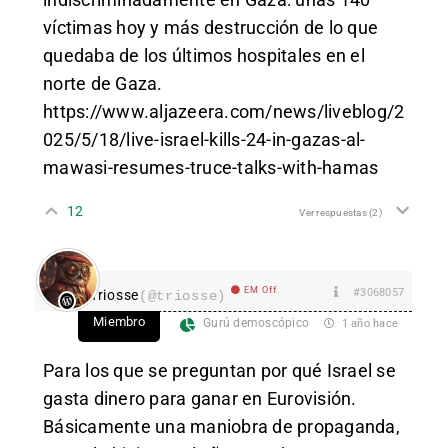
víctimas hoy y más destrucción de lo que
quedaba de los últimos hospitales en el
norte de Gaza.
https://www.aljazeera.com/news/liveblog/2
025/5/18/live-israel-kills-24-in-gazas-al-
mawasi-resumes-truce-talks-with-hamas
12
Ver respuestas
(2)
EM Off
#3068057
Triosse
(@triosse)
Miembro
Gurú demoscópico
1 año hace
Para los que se preguntan por qué Israel se
gasta dinero para ganar en Eurovisión.
Básicamente una maniobra de propaganda,