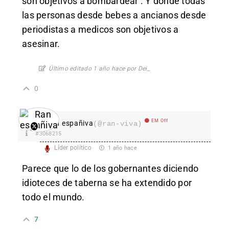
son objetivos a bombardear . Y donde todas
las personas desde bebes a ancianos desde
periodistas a medicos son objetivos a
asesinar.
Último editado 1 año hace por Dei_
0
EM Off
Ran españiva
(@ran-viva)
#3068215
Líder político
1 año hace
Parece que lo de los gobernantes diciendo
idioteces de taberna se ha extendido por
todo el mundo.
7