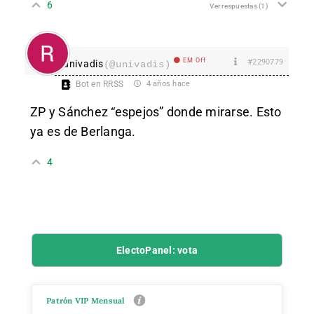
6
Ver respuestas
(1)
EM Off
#2290779
univadis
(@univadis)
Bot en RRSS
4 años hace
ZP y Sánchez “espejos” donde mirarse. Esto
ya es de Berlanga.
4
ElectoPanel: vota
Patrón VIP Mensual