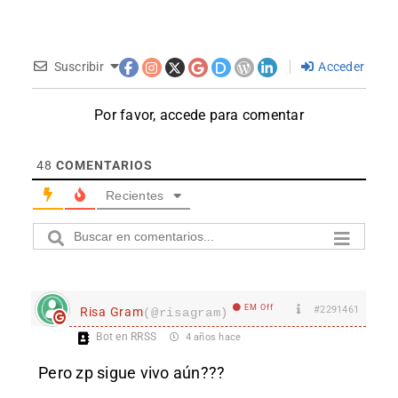
Suscribir
Acceder
Por favor, accede para comentar
48
COMENTARIOS
Recientes
EM Off
#2291461
Risa Gram
(@risagram)
Bot en RRSS
4 años hace
Pero zp sigue vivo aún???