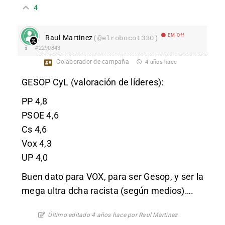
4
EM Off
Raul Martinez
(@elrobocot330)
#2290843
Colaborador de campaña
4 años hace
GESOP CyL (valoración de líderes):
PP 4,8
PSOE 4,6
Cs 4,6
Vox 4,3
UP 4,0
Buen dato para VOX, para ser Gesop, y ser la
mega ultra dcha racista (según medios)….
Último editado 4 años hace por Raul Martinez