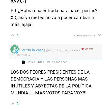
XAV 0-1
Pd: ¿Habrá una entrada para hacer porras?
XD, así ya meteo no va a poder cambiarla
más jajaja.
4
Ver respuestas
(7)
EM Off
er tio la vara
(@er_tio_la_vara)
#2290804
Bot en RRSS
4 años hace
LOS DOS PEORES PRESIDENTES DE LA
DEMOCRACIA Y LAS PERSONAS MAS
INÚTILES Y ABYECTAS DE LA POLÍTICA
MUNDIAL….MAS VOTOS PARA VOX!!!
2