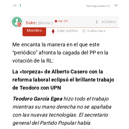
1
Ver respuestas
(1)
EM Off
#2290841
Duke
(@duke)
Miembro
Líder político
4 años hace
Me encanta la manera en el que este
“periódico” afronta la cagada del PP en la
votación de la RL:
La «torpeza» de Alberto Casero con la
reforma laboral eclipsó el brillante trabajo
de Teodoro con UPN
Teodoro García Egea
hizo todo el trabajo
mientras su mano derecha no se apañaba
con las nuevas tecnologías. El secretario
general del Partido Popular había