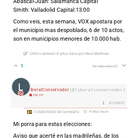
Abascal-Juan: Salamanca Capital
Smith: Valladolid Capital:13:00
Como veis, esta semana, VOX apostara por
el municipio mas despoblado, 6 de 10 actos,
son en municipios menores de 10.000 hab.
Último editado 4 años hace por Raul Martinez
5
Ver respuestas
(5)
LiberalConservador
(@liberalconservador)
EM Off
#2290805
Colaborador de campaña
4 años hace
Mi porra para estas elecciones:
Aviso que acerté en las madrileñas, de los