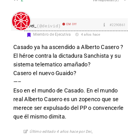
Ver respuestas
(3)
EM Off
#2290861
Dei_
(@deivid)
Miembro de Ejecutiva
4 años hace
Casado ya ha ascendido a Alberto Casero ?
El héroe contra la dictadura Sanchista y su
sistema telematico amañado?
Casero el nuevo Guaido?
—–
Eso en el mundo de Casado. En el mundo
real Alberto Casero es un zopenco que se
merece ser expulsado del PP o convencerle
que él mismo dimita.
Último editado 4 años hace por Dei_