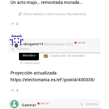
Un acto majo….remontada morada…
Último editado 4 años hace por Raul Martinez
2
EM Off
toboganer19
(@toboganer19)
#2290869
Miembro
Colaborador de campaña
4 años hace
Proyección actualizada:
https://electomania.es/eF/postid/400338/
2
EM Off
#2290866
Galestat