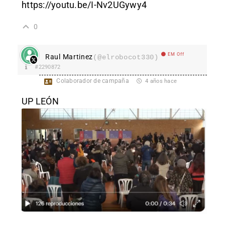
https://youtu.be/I-Nv2UGywy4
0
EM Off
Raul Martinez
(@elrobocot330)
#2290872
Colaborador de campaña
4 años hace
UP LEÓN