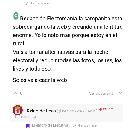
4 años hace
Redacción Electomanía
la campanita esta
sobrecargando la web y creando una lentitud
enorme. Yo lo noto mas porque estoy en el
rural.
Vais a tomar alternativas para la noche
electoral y reducir todas las fotos, los rss, los
likes y todo eso.
Se os va a caer la web.
0
Ver respuestas
(2)
EM Off
Reino-de-Leon
(@reino-de-leon)
#2290864
Miembro de Ejecutiva
4 años hace