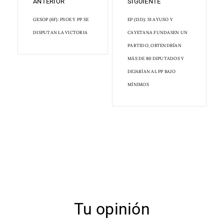
ANTERIOR
SIGUIENTE
GESOP (6F): PSOE Y PP SE
EP (13D): SI AYUSO Y
DISPUTAN LA VICTORIA
CAYETANA FUNDASEN UN
PARTIDO, OBTENDRÍAN
MÁS DE 80 DIPUTADOS Y
DEJARÍAN AL PP BAJO
MÍNIMOS
Tu opinión