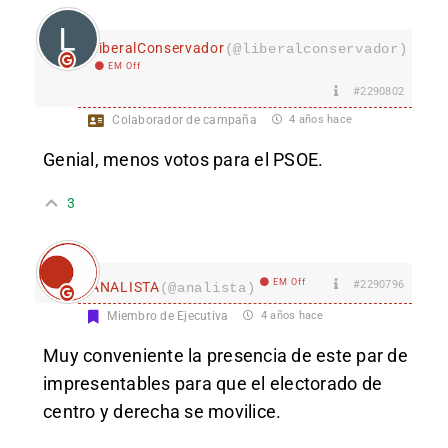
LiberalConservador
(@liberalconservador)
EM Off
#2290802
Colaborador de campaña
4 años hace
Genial, menos votos para el PSOE.
3
EM Off
#2290796
ANALISTA
(@analista)
Miembro de Ejecutiva
4 años hace
Muy conveniente la presencia de este par de
impresentables para que el electorado de
centro y derecha se movilice.