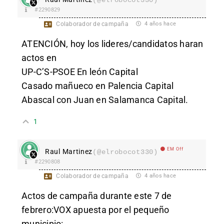
(@elrobocot330)
#2290829
Colaborador de campaña
4 años hace
ATENCIÓN, hoy los lideres/candidatos haran
actos en
UP-C’S-PSOE En león Capital
Casado mañueco en Palencia Capital
Abascal con Juan en Salamanca Capital.
1
EM Off
Raul Martinez
(@elrobocot330)
#2290808
Colaborador de campaña
4 años hace
Actos de campaña durante este 7 de
febrero:VOX apuesta por el pequeño
municipio: