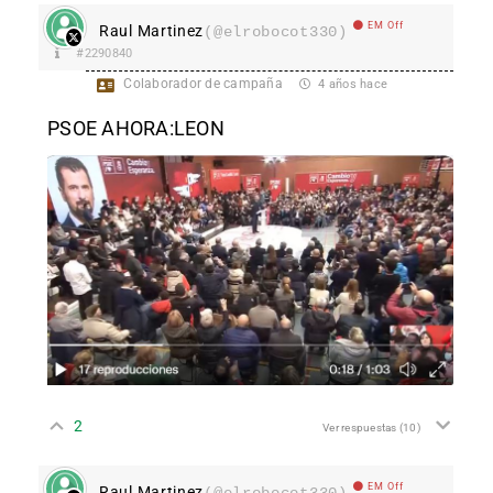
EM Off
Raul Martinez
(@elrobocot330)
#2290840
Colaborador de campaña
4 años hace
PSOE AHORA:LEON
2
Ver respuestas
(10)
EM Off
Raul Martinez