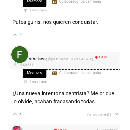
Miembro
Colaborador de campaña
1 mes hace
Putos guiris. nos quieren conquistar.
2
EM Off
Francisco
(@patreon_37114148)
#3265541
Miembro
Colaborador de campaña
1 mes hace
¿Una nueva intentona centrista? Mejor que
lo olvide, acaban fracasando todas.
4
Ver respuestas
(2)
EM Off