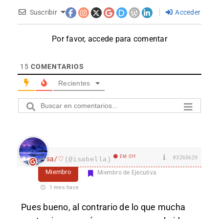
Suscribir
Acceder
Por favor, accede para comentar
15
COMENTARIOS
Recientes
EM Off
#3265629
Isa/♡
(@isabella)
Miembro
Miembro de Ejecutiva
1 mes hace
Pues bueno, al contrario de lo que mucha