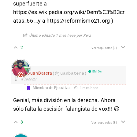
superfuerte a
https://es.wikipedia.org/wiki/Dem%C3%B3cr
atas_66
…y a
https://reformismo21.org
)
Último editado 1 mes hace por Xerz
2
Ver respuestas
(3)
EM On
JuanBatera
(@juanbatera)
#3265527
Miembro de Ejecutiva
1 mes hace
Genial, más división en la derecha. Ahora
sólo falta la escisión falangista de vox!!! 😃
8
Ver respuestas
(3)