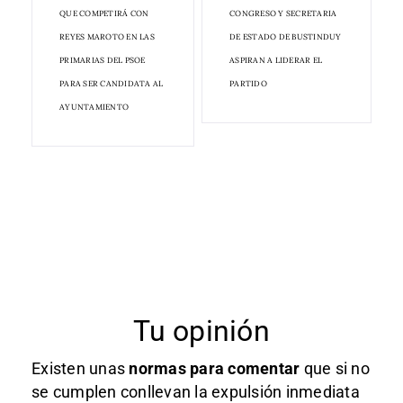
QUE COMPETIRÁ CON
CONGRESO Y SECRETARIA
REYES MAROTO EN LAS
DE ESTADO DE BUSTINDUY
PRIMARIAS DEL PSOE
ASPIRAN A LIDERAR EL
PARA SER CANDIDATA AL
PARTIDO
AYUNTAMIENTO
Tu opinión
Existen unas
normas
para comentar
que si no
se cumplen conllevan la expulsión inmediata