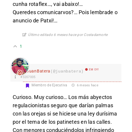
cunha rotaflex…, vai abaixo!…
Queredes comunicarvos?…
Pois lembrade o
anuncio de Patxi!
…
Último editado 6 meses hace por Costadamorte
1
EM Off
JuanBatera
(@juanbatera)
#3207005
Miembro de Ejecutiva
6 meses hace
Curioso. Muy curioso… Los más abyectos
regulacionistas seguro que darían palmas
con las orejas si se hiciese una ley durísima
por el tema de los patinetes en las calles.
Con menores conduciéndolos infringiendo