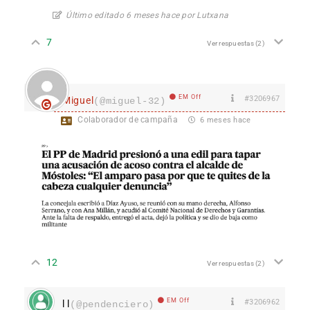
Último editado 6 meses hace por Lutxana
7
Ver respuestas
(2)
EM Off
#3206967
Miguel
(@miguel-32)
Colaborador de campaña
6 meses hace
12
Ver respuestas
(2)
EM Off
#3206962
l l
(@pendenciero)