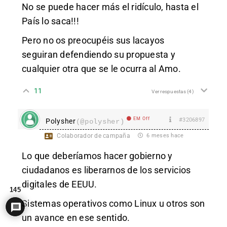
No se puede hacer más el ridículo, hasta el
País lo saca!!!
Pero no os preocupéis sus lacayos
seguiran defendiendo su propuesta y
cualquier otra que se le ocurra al Amo.
11
Ver respuestas
(4)
EM Off
#3206897
Polysher
(@polysher)
Colaborador de campaña
6 meses hace
Lo que deberíamos hacer gobierno y
ciudadanos es liberarnos de los servicios
digitales de EEUU.
145
Sistemas operativos como Linux u otros son
un avance en ese sentido.