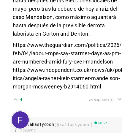
hasta después de las elecciones locales de
mayo, pero tras la debacle de hoy a raíz del
caso Mandelson, como máximo aguantará
hasta después de la previsible derrota
laborista en Gorton and Denton.
https://www.theguardian.com/politics/2026/
feb/04/labour-mps-say-starmer-days-as-pm-
are-numbered-amid-fury-over-mandelson
https://www.independent.co.uk/news/uk/pol
itics/angela-rayner-keir-starmer-mandelson-
morgan-mcsweeney-b2914060.html
4
Ver respuestas
(1)
EM On
XallasTycoon
(@xallastycoon)
#3206913