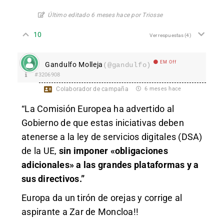
Último editado 6 meses hace por Triosse
10
Ver respuestas
(4)
EM Off
Gandulfo Molleja
(@gandulfo)
#3206908
Colaborador de campaña
6 meses hace
“La Comisión Europea ha advertido al
Gobierno de que estas iniciativas deben
atenerse a la ley de servicios digitales (DSA)
de la UE,
sin imponer «obligaciones
adicionales» a las grandes plataformas y a
sus directivos.”
Europa da un tirón de orejas y corrige al
aspirante a Zar de Moncloa!!