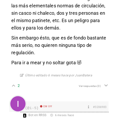
las más elementales normas de circulación,
sin casco ni chaleco, dos y tres personas en
el mismo patinete, etc. Es un peligro para
ellos y para los demás.
Sin embargo ésto, que es de fondo bastante
más serio, no quieren ninguna tipo de
regulación.
Para ir a mear y no soltar gota 🤣
Último editado 6 meses hace por JuanBatera
2
Ver respuestas
(3)
EM Off
#3206983
I
(@i-5)
Bot en RRSS
6 meses hace