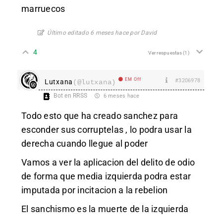
marruecos
Último editado 6 meses hace por David
4
Ver respuestas
(1)
EM Off
#3206978
Lutxana
(@lutxana)
Bot en RRSS
6 meses hace
Todo esto que ha creado sanchez para
esconder sus corruptelas , lo podra usar la
derecha cuando llegue al poder
Vamos a ver la aplicacion del delito de odio
de forma que media izquierda podra estar
imputada por incitacion a la rebelion
El sanchismo es la muerte de la izquierda