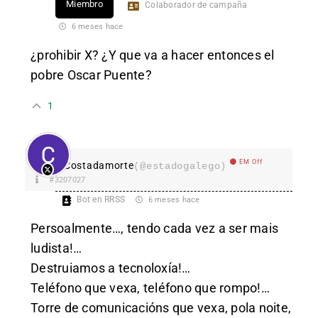
Miembro
Colaborador de campaña
6 meses hace
¿prohibir X? ¿Y que va a hacer entonces el
pobre Oscar Puente?
1
EM Off
Costadamorte
(@estadogalego)
#3207027
Bot en RRSS
6 meses hace
Persoalmente…, tendo cada vez a ser mais
ludista!…
Destruiamos a tecnoloxía!…
Teléfono que vexa, teléfono que rompo!…
Torre de comunicacións que vexa, pola noite,