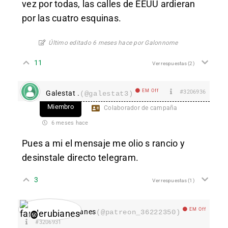
vez por todas, las calles de EEUU ardieran
por las cuatro esquinas.
Último editado 6 meses hace por Galonnome
11
Ver respuestas
(2)
EM Off
#3206936
Galestat .
(@galestat3)
Miembro
Colaborador de campaña
6 meses hace
Pues a mi el mensaje me olio s rancio y
desinstale directo telegram.
3
Ver respuestas
(1)
EM Off
fanderubianes
(@patreon_36222350)
#3206931