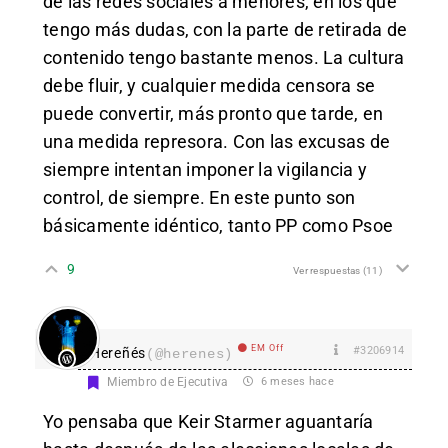
de las redes sociales a menores, en los que
tengo más dudas, con la parte de retirada de
contenido tengo bastante menos. La cultura
debe fluir, y cualquier medida censora se
puede convertir, más pronto que tarde, en
una medida represora. Con las excusas de
siempre intentan imponer la vigilancia y
control, de siempre. En este punto son
básicamente idéntico, tanto PP como Psoe
9
Ver respuestas
(11)
EM Off
#3206914
Hereñés
(@herenes)
Miembro de Ejecutiva
6 meses hace
Yo pensaba que Keir Starmer aguantaría