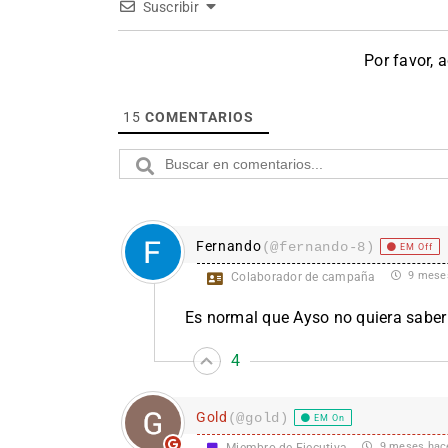
Suscribir
Por favor, 
15
COMENTARIOS
Fernando
(@fernando-8)
EM Off
9 mese
Colaborador de campaña
Es normal que Ayso no quiera saber
4
Gold
(@gold)
EM On
9 meses hac