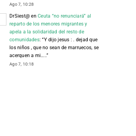
Ago 7, 10:28
DrSiest@
en
Ceuta “no renunciará” al
reparto de los menores migrantes y
apela a la solidaridad del resto de
comunidades
: “
Y dijo jesus : . dejad que
los niños , que no sean de marruecos, se
acerquen a mi…..
”
Ago 7, 10:18