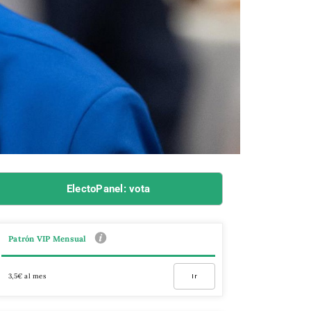
ElectoPanel: vota
Patrón VIP Mensual
3,5€ al mes
Ir