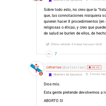
Miembro de Ejecutiva
Sobre todo esto, no creo que la “lis
que, las connotaciones nisiquiera so
quieren hacer X procedimientos (en 
religiosas o éticas, y creo que puede
de salud se burlen de ellos, de hec
Último editado 9 meses hace por Gold
7
celtarraa
(@celtarraa)
EM Off
9 meses hac
Miembro de Ejecutiva
Dios mío.
Esta gente pretende devolvernos a 
ABORTO SI