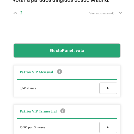
2
Ver respuestas
(4)
ElectoPanel: vota
Patrón VIP Mensual
3,5€ al mes
Ir
Patrón VIP Trimestral
10,5€ por 3 meses
Ir