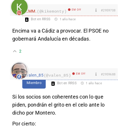
EM Off
#2959708
EMM.
(@kikemonty)
Bot en RRSS
1 año hace
Encima va a Cádiz a provocar. El PSOE no
gobernará Andalucía en décadas.
2
EM Off
#2959688
Valen_85
(@valen_85)
Miembro
Bot en RRSS
1 año hace
Si los socios son coherentes con lo que
piden, pondrán el grito en el celo ante lo
dicho por Montero.
Por cierto: