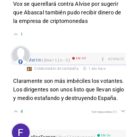
Vox se querellará contra Alvise por sugerir
que Abascal también pudo recibir dinero de
la empresa de criptomonedas
1
EM Off
#2959675
Martin
(@martin-3)
Colaborador de campaña
1 año hace
Claramente son más imbéciles los votantes.
Los dirigentes son unos listo que llevan siglo
y medio estafando y destruyendo España.
4
Ver respuestas
(1)
EM On
XallasTycoon