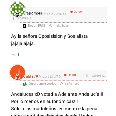
EM Off
srapompis
(@srapompis)
#2959643
Bot en RRSS
1 año hace
Ay la señora Oposisision y Sosialista
jajajajajaja.
1
EM Off
#2959642
Califa79
(@califa79)
Gurú demoscópico
1 año hace
Andaluces xD votad a Adelante Andalucía!!!
Por lo menos en autonómicas!!!
Sólo a los madrileños les merece la pena
votar a partidos dirigidos desde Madrid.