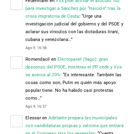
Feuermann
en
Vox pide activar el artículo 102
para investigar a Sánchez por “traición” tras la
crisis migratoria de Ceuta
: “
Urge una
investigación judicial del gobierno y del PSOE y
aclarar sus vínculos con las dictaduras Iiraní,
cubana y venezolana…
”
Ago 9, 16:58
Romendacil
en
Electopanel (9ago): gran
descenso del PSOE, mientras el PP cede y Vox
se acerca al 20%
: “
Es interesante. También las
cosas como son, Putin es quién más apoyo
popular tiene. No ha habido casi protestas
como…
”
Ago 9, 16:57
Elessar
en
Adelante prepara las municipales
con candidaturas propias y vaticina que entrará
en el Congreso tras las generales
: “
Cuenta