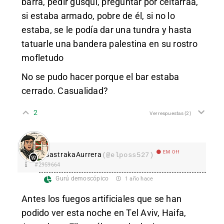
barra, pedir güsqui, preguntar por celtarraa,
si estaba armado, pobre de él, si no lo
estaba, se le podía dar una tundra y hasta
tatuarle una bandera palestina en su rostro
mofletudo
No se pudo hacer porque el bar estaba
cerrado. Casualidad?
2
Ver respuestas
(2)
EM Off
SastrakaAurrera
(@elposs527)
#2959664
Gurú demoscópico
1 año hace
Antes los fuegos artificiales que se han
podido ver esta noche en Tel Aviv, Haifa,