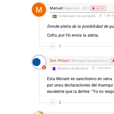
Manuel
(@manuel-22)
EM Off
1 año h
Colaborador de campaña
Donde alerta de la posibilidad de q
Coño, por fin envía la alerta.
1
Don Pelayo
(@donpelayoelecto)
1 año hace
Miembro de Ejecutiva
Esta Morant es sanchismo en vena. 
por unas declaraciones del maniquí e
excelente que la define: “Yo no res
2