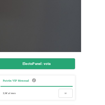
ElectoPanel: vota
Patrón VIP Mensual
3,5€ al mes
Ir