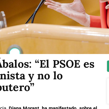
balos: “El PSOE es
nista y no lo
putero”
cia,
Diana Morant, ha manifestado, sobre el