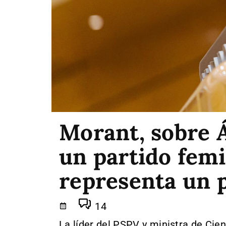
Morant, sobre Á
un partido femi
representa un 
14
La líder del PSPV y ministra de Cien