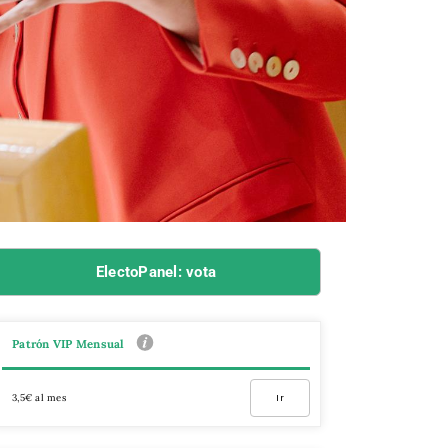
ElectoPanel: vota
Patrón VIP Mensual
3,5€ al mes
Ir