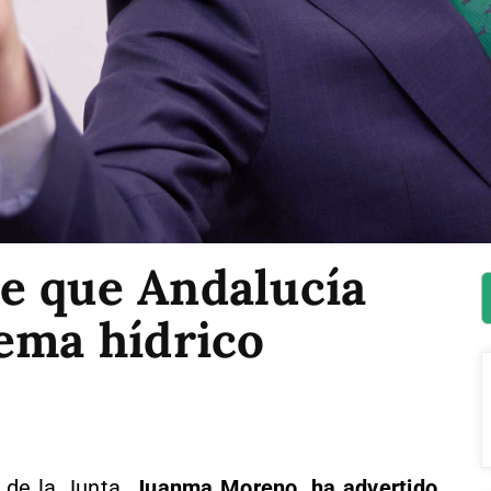
e que Andalucía
ema hídrico
 de la Junta,
Juanma Moreno, ha advertido