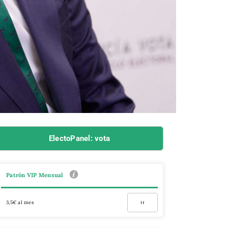
ElectoPanel: vota
Patrón VIP Mensual
3,5€ al mes
Ir