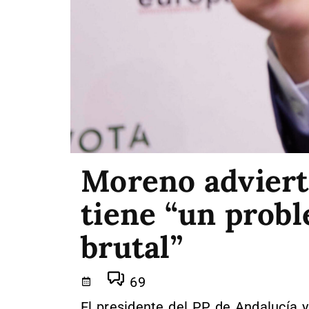
Moreno adviert
tiene “un probl
brutal”
69
El presidente del PP de Andalucía y