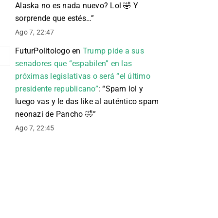
Alaska no es nada nuevo? Lol 🤣 Y
sorprende que estés…
”
Ago 7, 22:47
FuturPolitologo
en
Trump pide a sus
senadores que “espabilen” en las
próximas legislativas o será “el último
presidente republicano”
: “
Spam lol y
luego vas y le das like al auténtico spam
neonazi de Pancho 🤣
”
Ago 7, 22:45