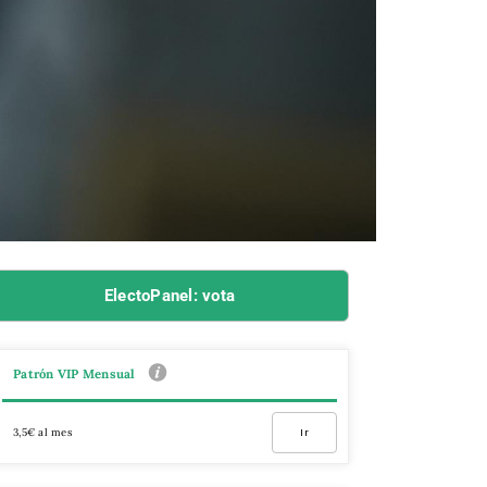
ElectoPanel: vota
Patrón VIP Mensual
3,5€ al mes
Ir