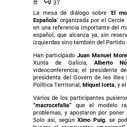
37
La mesa de diálogo sobre ‘
El mo
Española
‘ organizada por el Cercle
en una referencia importante del ma
español, que alcanza ya, sin reser
izquierdas sino también del Partido 
Han participado
Juan Manuel Mor
Xunta de Galicia,
Alberto Nú
videoconferencia; el presidente d
presidenta del Govern de les Illes
Política Territorial,
Miquel Iceta
, y 
Varios de los participantes pusier
“macrocefalia”
que el modelo rad
problemas, y apostaron por poner
Solo así, según
Ximo Puig
, se pod