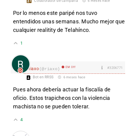
Colaborador de campaña
6 meses hace
Por lo menos este paripé nos tuvo
entendidos unas semanas. Mucho mejor que
cualquier realitity de Telahínco.
1
EM Off
#3206771
Riaxo
(@riaxo)
Bot en RRSS
6 meses hace
Pues ahora debería ac
tuar la fiscalía de
oficio. Estos trapicheos con la violencia
machista no se pueden tolerar.
4