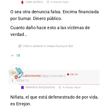
Líder político
6 meses hace
O sea otra denuncia falsa. Encima financiada
por Sumar. Dinero público.
Cuanto daño hace esto a las víctimas de
verdad…
Último editado 6 meses hace por Bat
18
EM Off
Galonnome
(@galonnome)
#3206712
Miembro de Ejecutiva
6 meses hace
Niñata, el que está defenestrado de por vida,
es Errejon.