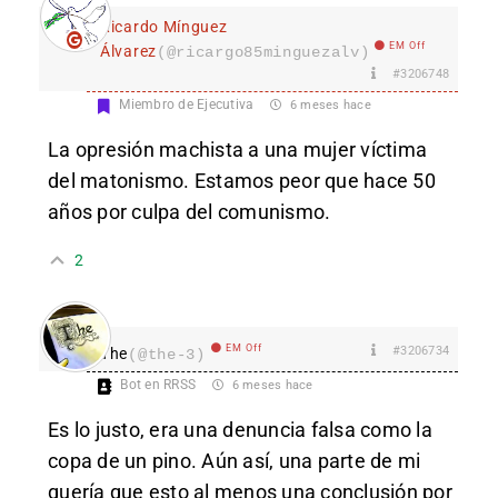
Ricardo Mínguez
EM Off
Álvarez
(@ricargo85minguezalv)
#3206748
Miembro de Ejecutiva
6 meses hace
La opresión machista a una mujer víctima
del matonismo. Estamos peor que hace 50
años por culpa del comunismo.
2
EM Off
#3206734
The
(@the-3)
Bot en RRSS
6 meses hace
Es lo justo, era una denuncia falsa como la
copa de un pino. Aún así, una parte de mi
quería que esto al menos una conclusión por