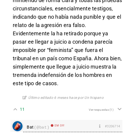
mintiendo de forma clara y todas las pruebas
circunstanciales, esencialmente testigos,
indicando que no había nada punible y que el
relato de la agresión era falso.
Evidentemente la ha retirado porque ya
pasar ee llegar a juicio a condena parecía
imposible por “feminista” que fuera el
tribunal en un país como España. Ahora bien,
simplemente que llegue a juicio muestra la
tremenda indefensión de los hombres en
este tipo de casos.
Último editado 6 meses hace por Un hispano
11
Ver respuestas
(1)
EM Off
#3206714
Bat
(@bat)