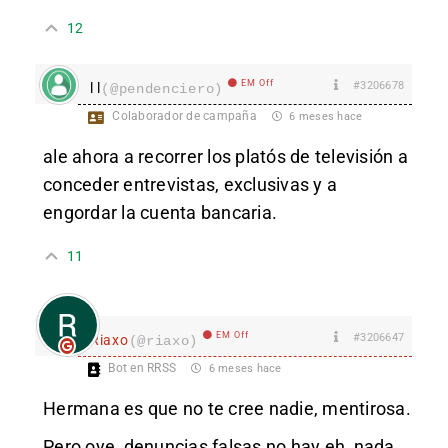
12
EM Off
#3206678
l l
(@pendenciero)
Colaborador de campaña
6 meses hace
ale ahora a recorrer los platós de televisión a
conceder entrevistas, exclusivas y a
engordar la cuenta bancaria.
11
EM Off
#3206647
Riaxo
(@riaxo)
Bot en RRSS
6 meses hace
Hermana es que no
te cree nadie, mentirosa.
Pero oye, denuncias falsas no hay eh, nada