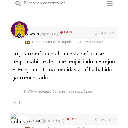
EM Off
#3206995
ptwsm
(@ptwsm)
Colaborador de campaña
6 meses hace
Lo justo sería que ahora esta señora se
responsabilice de haber enjuiciado a Errejon.
Si Errejon no toma medidas aquí ha habido
gato encerrado.
Último editado 6 meses hace por ptwsm
0
EM Off
#3206774
sobriso
(@sobriso)