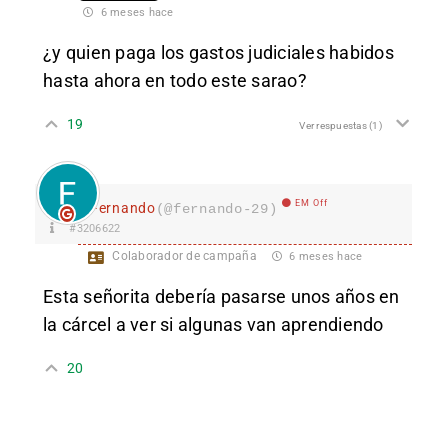
6 meses hace
¿y quien paga los gastos judiciales habidos
hasta ahora en todo este sarao?
19
Ver respuestas
(1)
EM Off
Fernando
(@fernando-29)
#3206622
Colaborador de campaña
6 meses hace
Esta señorita debería pasarse unos años en
la cárcel a ver si algunas van aprendiendo
20