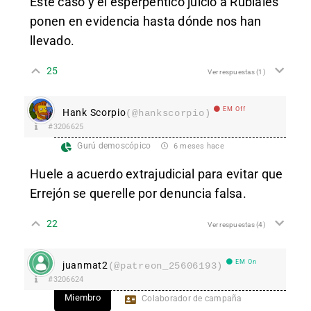
Este caso y el esperpéntico juicio a Rubiales
ponen en evidencia hasta dónde nos han
llevado.
25
Ver respuestas
(1)
EM Off
Hank Scorpio
(@hankscorpio)
#3206625
Gurú demoscópico
6 meses hace
Huele a acuerdo extrajudicial para evitar que
Errejón se querelle por denuncia falsa.
22
Ver respuestas
(4)
EM On
juanmat2
(@patreon_25606193)
#3206624
Miembro
Colaborador de campaña