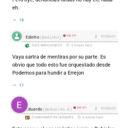
eh.
18
EM Off
#3206641
Edinho
(@edinho)
Gurú demoscópico
6 meses hace
Vaya sartra de mentiras por su parte. Es
obvio que todo esto fue orquestado desde
Podemos para hundir a Errejon
17
EM Off
#3206639
Eduardo
(@eduardo-8)
Colaborador de campaña
6 meses hace