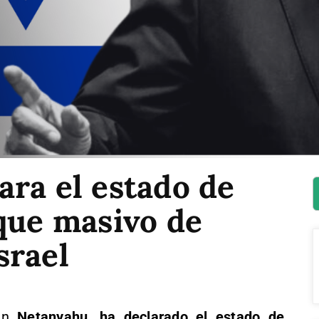
ra el estado de
que masivo de
srael
min
Netanyahu, ha declarado el estado de