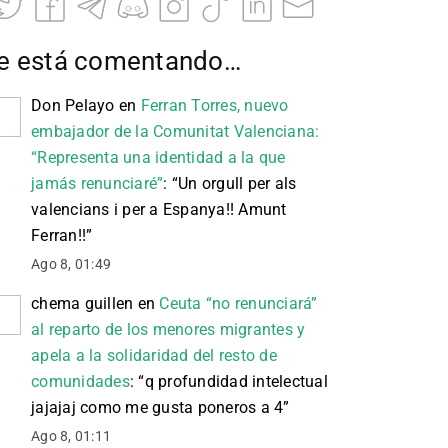
e está comentando…
Don Pelayo
en
Ferran Torres, nuevo
embajador de la Comunitat Valenciana:
“Representa una identidad a la que
jamás renunciaré”
: “
Un orgull per als
valencians i per a Espanya!! Amunt
Ferran!!
”
Ago 8, 01:49
chema guillen
en
Ceuta “no renunciará”
al reparto de los menores migrantes y
apela a la solidaridad del resto de
comunidades
: “
q profundidad intelectual
jajajaj como me gusta poneros a 4
”
Ago 8, 01:11