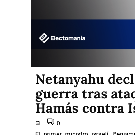
Netanyahu decla
guerra tras ata
Hamás contra I
0
El primer ministro israelí, Benja