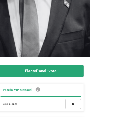
ElectoPanel: vota
Patrón VIP Mensual
3,5€ al mes
Ir