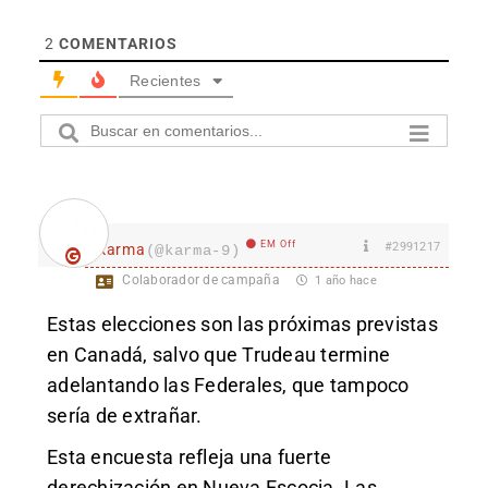
2
COMENTARIOS
Recientes
EM Off
#2991217
karma
(@karma-9)
Colaborador de campaña
1 año hace
Estas elecciones son las próximas previstas
en Canadá, salvo que Trudeau termine
adelantando las Federales, que tampoco
sería de extrañar.
Esta encuesta refleja una fuerte
derechización en Nueva Escocia. Las