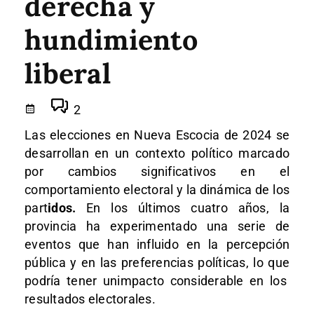
derecha y
hundimiento
liberal
2
Las elec
ciones en Nuev
a Escocia de
2024 se
desarrollan en
un contexto polí
tico marcado
por
cambios sign
ificativos en
el
comportamiento elec
toral y la diná
mica de los
part
idos.
En los últi
mos cuatro años
, la
provincia ha
experimentado una
serie de
even
tos que han infl
uido en la perc
epción
pública y
en las preferencias polí
ticas, lo que
podría tener un
impacto cons
iderable en los
resultados elec
torales.